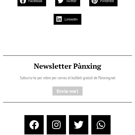
Facebook
Twitter
Pinterest
LinkedIn
Newsletter Pànxing
Subscriu-te per rebre per correu el butlletí gratuït de Pànxing.net​
Envia-me'l