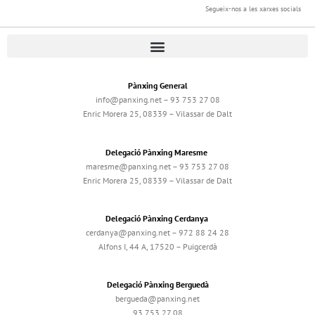
Segueix-nos a les xarxes socials
Pànxing General
info@panxing.net – 93 753 27 08
Enric Morera 25, 08339 – Vilassar de Dalt
Delegació Pànxing Maresme
maresme@panxing.net – 93 753 27 08
Enric Morera 25, 08339 – Vilassar de Dalt
Delegació Pànxing Cerdanya
cerdanya@panxing.net – 972 88 24 28
Alfons I, 44 A, 17520 – Puigcerdà
Delegació Pànxing Berguedà
bergueda@panxing.net
93 753 27 08