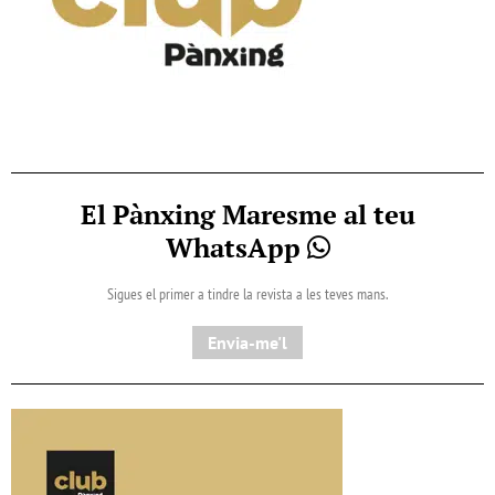
El Pànxing Maresme al teu
WhatsApp
Sigues el primer a tindre la revista a les teves mans.
Envia-me'l