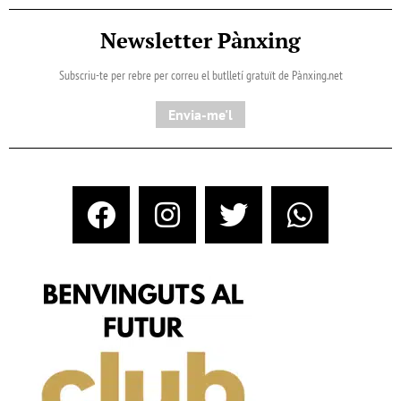
Newsletter Pànxing
Subscriu-te per rebre per correu el butlletí gratuït de Pànxing.net​
Envia-me'l