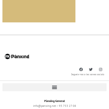
Segueix-nos a les xarxes socials
Pànxing General
info@panxing.net – 93 753 27 08