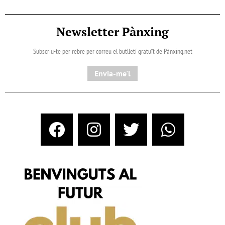
Newsletter Pànxing
Subscriu-te per rebre per correu el butlletí gratuït de Pànxing.net​
Envia-me'l