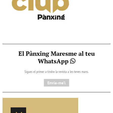
El Pànxing Maresme al teu
WhatsApp
Sigues el primer a tindre la revista a les teves mans.
Envia-me'l