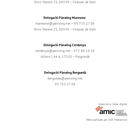
Enric Morera 25, 08339 – Vilassar de Dalt
Delegació Pànxing Maresme
maresme@panxing.net – 93 753 27 08
Enric Morera 25, 08339 – Vilassar de Dalt
Delegació Pànxing Cerdanya
cerdanya@panxing.net – 972 88 24 28
Alfons I, 44 A, 17520 – Puigcerdà
Delegació Pànxing Berguedà
bergueda@panxing.net
93 753 27 08
Associat a l'àrea digital
Web auditada per OJD Interactive