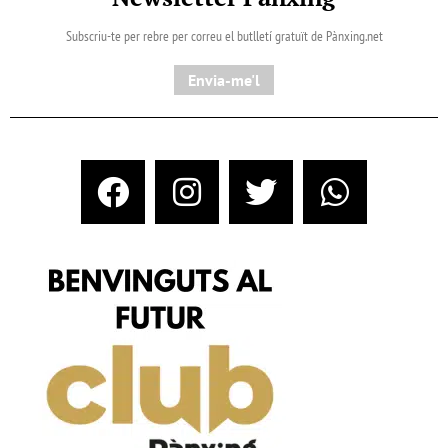
Subscriu-te per rebre per correu el butlletí gratuït de Pànxing.net​
Envia-me'l