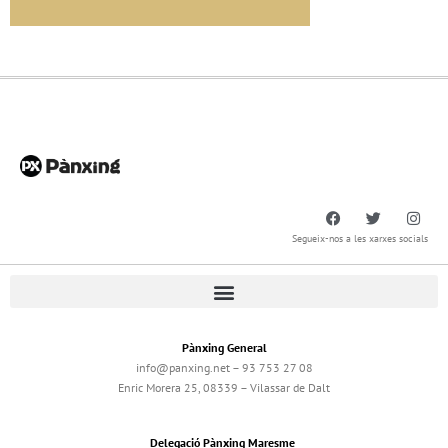
Segueix-nos a les xarxes socials
Pànxing General
info@panxing.net – 93 753 27 08
Enric Morera 25, 08339 – Vilassar de Dalt
Delegació Pànxing Maresme