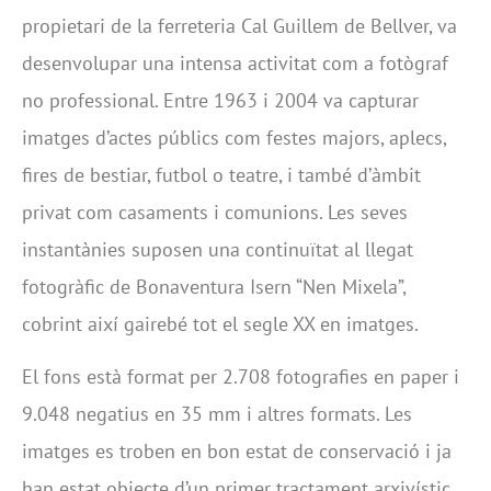
propietari de la ferreteria Cal Guillem de Bellver, va
desenvolupar una intensa activitat com a fotògraf
no professional. Entre 1963 i 2004 va capturar
imatges d’actes públics com festes majors, aplecs,
fires de bestiar, futbol o teatre, i també d’àmbit
privat com casaments i comunions. Les seves
instantànies suposen una continuïtat al llegat
fotogràfic de Bonaventura Isern “Nen Mixela”,
cobrint així gairebé tot el segle XX en imatges.
El fons està format per 2.708 fotografies en paper i
9.048 negatius en 35 mm i altres formats. Les
imatges es troben en bon estat de conservació i ja
han estat objecte d’un primer tractament arxivístic,