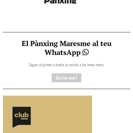
El Pànxing Maresme al teu
WhatsApp
Sigues el primer a tindre la revista a les teves mans.
Envia-me'l