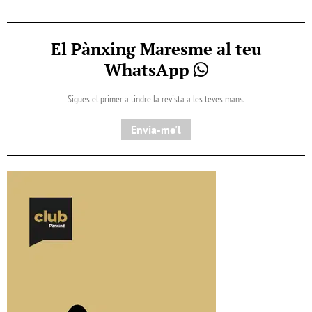
El Pànxing Maresme al teu
WhatsApp
Sigues el primer a tindre la revista a les teves mans.
Envia-me'l