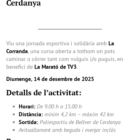
Cerdanya
Viu una jornada esportiva i solidària amb
La
Corranda
, una cursa oberta a tothom on pots
caminar o córrer tant com vulguis i/o puguis, en
benefici de
La Marató de TV3
.
Diumenge, 14 de desembre de 2025
Detalls de l’activitat:
Horari:
De 9.00 h a 15.00 h
Distància:
mínim 4,2 km – màxim 42 km
Sortida:
Poliesportiu de Bellver de Cerdanya
Avituallament amb beguda i menjar inclòs