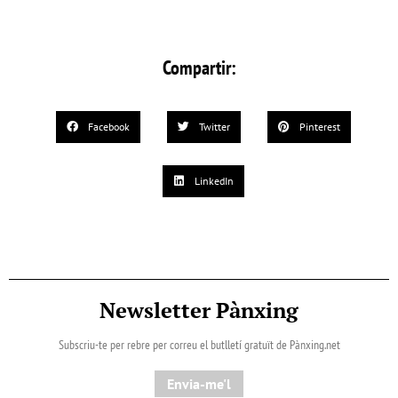
Compartir:
Facebook
Twitter
Pinterest
LinkedIn
Newsletter Pànxing
Subscriu-te per rebre per correu el butlletí gratuït de Pànxing.net​
Envia-me'l