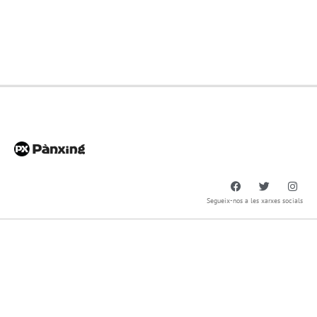
Segueix-nos a les xarxes socials
Pànxing General
info@panxing.net – 93 753 27 08
Enric Morera 25, 08339 – Vilassar de Dalt