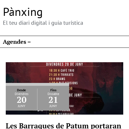
Pànxing
El teu diari digital i guia turística
Agendes –
Desde
Fins
Divendres
Dissabte
20
21
juny
juny
Les Barraques de Patum portaran