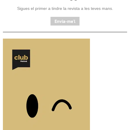
Sigues el primer a tindre la revista a les teves mans.
Envia-me'l