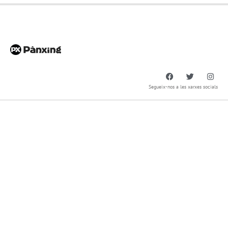
Segueix-nos a les xarxes socials
Pànxing General
info@panxing.net – 93 753 27 08
Enric Morera 25, 08339 – Vilassar de Dalt
Delegació Pànxing Maresme
maresme@panxing.net – 93 753 27 08
Enric Morera 25, 08339 – Vilassar de Dalt