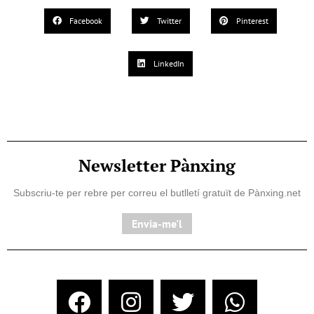
Facebook
Twitter
Pinterest
LinkedIn
Newsletter Pànxing
Subscriu-te per rebre per correu el butlletí gratuït de Pànxing.net​
Envia-me'l