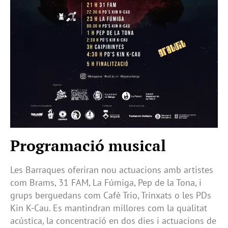
Programació musical
Les Barraques oferiran nou actuacions amb artistes
com Brams, 31 FAM, La Fúmiga, Pep de la Tona, i
grups berguedans com Cafè Trio, Trinxats o les PDs
Kin K-Cau. Es mantindran millores com la qualitat
acústica, la concentració en dos dies i actuacions de