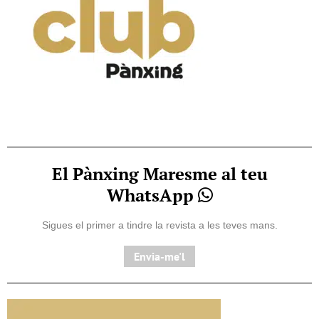
El Pànxing Maresme al teu
WhatsApp
Sigues el primer a tindre la revista a les teves mans.
Envia-me'l