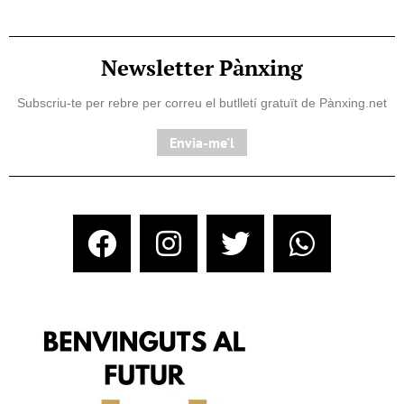
Newsletter Pànxing
Subscriu-te per rebre per correu el butlletí gratuït de Pànxing.net​
Envia-me'l