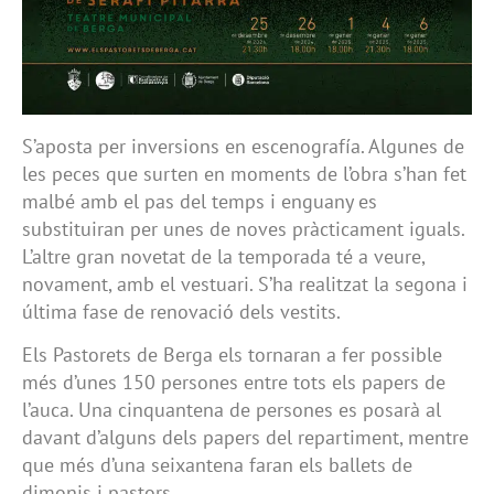
S’aposta per inversions en escenografía. Algunes de
les peces que surten en moments de l’obra s’han fet
malbé amb el pas del temps i enguany es
substituiran per unes de noves pràcticament iguals.
L’altre gran novetat de la temporada té a veure,
novament, amb el vestuari. S’ha realitzat la segona i
última fase de renovació dels vestits.
Els Pastorets de Berga els tornaran a fer possible
més d’unes 150 persones entre tots els papers de
l’auca. Una cinquantena de persones es posarà al
davant d’alguns dels papers del repartiment, mentre
que més d’una seixantena faran els ballets de
dimonis i pastors.