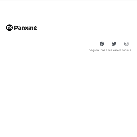
Segueix-nos a les xarxes socials
Pànxing General
info@panxing.net – 93 753 27 08
Enric Morera 25, 08339 – Vilassar de Dalt
Delegació Pànxing Maresme
maresme@panxing.net – 93 753 27 08
Enric Morera 25, 08339 – Vilassar de Dalt