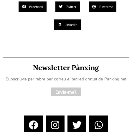
Facebook
Twitter
Pinterest
LinkedIn
Newsletter Pànxing
Subscriu-te per rebre per correu el butlletí gratuït de Pànxing.net​
Envia-me'l