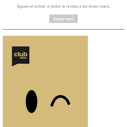
Sigues el primer a tindre la revista a les teves mans.
Envia-me'l