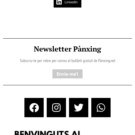
LinkedIn
Newsletter Pànxing
Subscriu-te per rebre per correu el butlletí gratuït de Pànxing.net​
Envia-me'l