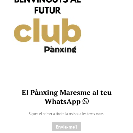
El Pànxing Maresme al teu
WhatsApp
Sigues el primer a tindre la revista a les teves mans.
Envia-me'l