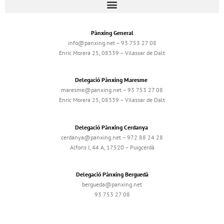
Pànxing General
info@panxing.net – 93 753 27 08
Enric Morera 25, 08339 – Vilassar de Dalt
Delegació Pànxing Maresme
maresme@panxing.net – 93 753 27 08
Enric Morera 25, 08339 – Vilassar de Dalt
Delegació Pànxing Cerdanya
cerdanya@panxing.net – 972 88 24 28
Alfons I, 44 A, 17520 – Puigcerdà
Delegació Pànxing Berguedà
bergueda@panxing.net
93 753 27 08