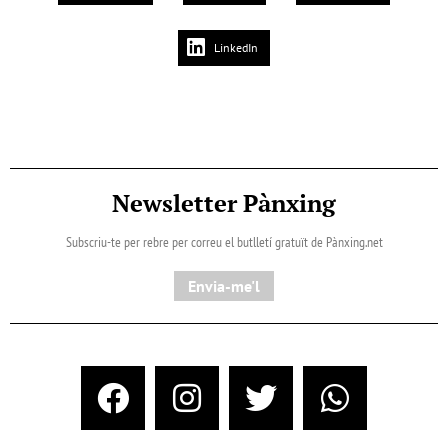
LinkedIn
Newsletter Pànxing
Subscriu-te per rebre per correu el butlletí gratuït de Pànxing.net​
Envia-me'l