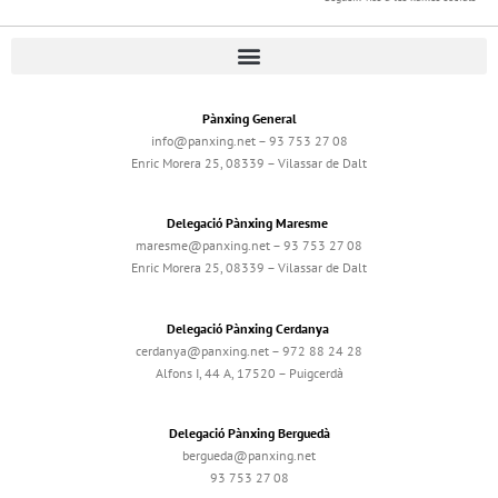
Pànxing General
info@panxing.net – 93 753 27 08
Enric Morera 25, 08339 – Vilassar de Dalt
Delegació Pànxing Maresme
maresme@panxing.net – 93 753 27 08
Enric Morera 25, 08339 – Vilassar de Dalt
Delegació Pànxing Cerdanya
cerdanya@panxing.net – 972 88 24 28
Alfons I, 44 A, 17520 – Puigcerdà
Delegació Pànxing Berguedà
bergueda@panxing.net
93 753 27 08