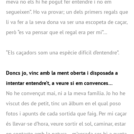
meva no els hi he pogut fer entendre i no em
segueixen”. Ho va provar; un dels primers regals que
li va fer a la seva dona va ser una escopeta de caçar,
però “es va pensar que el regal era per mi”…
“Els caçadors som una espècie difícil d’entendre”.
Doncs jo, vinc amb la ment oberta i disposada a
intentar entendre’t, a veure si em convences…
No he convençut mai, ni a la meva família. Jo ho he
viscut des de petit, tinc un àlbum en el qual poso
fotos i apunts de cada sortida que faig. Per mi caçar
és llevar-se d’hora, veure sortir el sol, caminar, estar
en contacte amb la natura… m’agrada ser-hi a punta