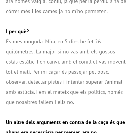
ara només vaig al conill, ja que per la perdiu s’ha de
córrer més i les cames ja no m’ho permeten.
I per què?
És més moguda. Mira, en 5 dies he fet 26
quilòmetres. La major si no vas amb els gossos
estàs estàtic. I en canvi, amb el conill et vas movent
tot el matí. Per mi caçar és passejar pel bosc,
observar, detectar pistes i intentar superar l’animal
amb astúcia. Fem el mateix que els polítics, només
que nosaltres fallem i ells no.
Un altre dels arguments en contra de la caça és que
abans era necessària per menjar, ara no…