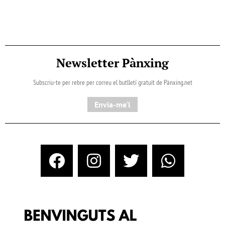
Newsletter Pànxing
Subscriu-te per rebre per correu el butlletí gratuït de Pànxing.net​
Envia-me'l