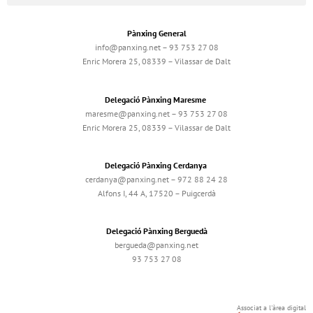
Pànxing General
info@panxing.net – 93 753 27 08
Enric Morera 25, 08339 – Vilassar de Dalt
Delegació Pànxing Maresme
maresme@panxing.net – 93 753 27 08
Enric Morera 25, 08339 – Vilassar de Dalt
Delegació Pànxing Cerdanya
cerdanya@panxing.net – 972 88 24 28
Alfons I, 44 A, 17520 – Puigcerdà
Delegació Pànxing Berguedà
bergueda@panxing.net
93 753 27 08
Associat a l'àrea digital