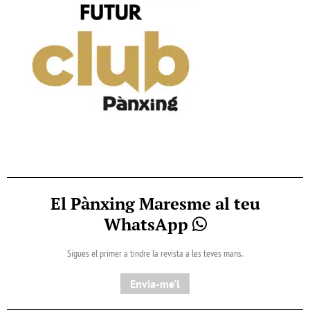
El Pànxing Maresme al teu
WhatsApp
Sigues el primer a tindre la revista a les teves mans.
Envia-me'l