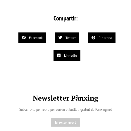
Compartir:
Facebook
Twitter
Pinterest
LinkedIn
Newsletter Pànxing
Subscriu-te per rebre per correu el butlletí gratuït de Pànxing.net​
Envia-me'l