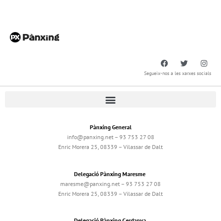
Segueix-nos a les xarxes socials
Pànxing General
info@panxing.net – 93 753 27 08
Enric Morera 25, 08339 – Vilassar de Dalt
Delegació Pànxing Maresme
maresme@panxing.net – 93 753 27 08
Enric Morera 25, 08339 – Vilassar de Dalt
Delegació Pànxing Cerdanya