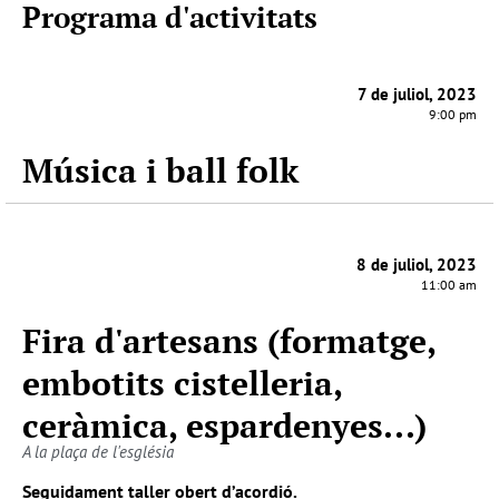
Programa d'activitats
7 de juliol, 2023
9:00 pm
Música i ball folk
8 de juliol, 2023
11:00 am
Fira d'artesans (formatge,
embotits cistelleria,
ceràmica, espardenyes...)
A la plaça de l'església
Seguidament taller obert d’acordió.