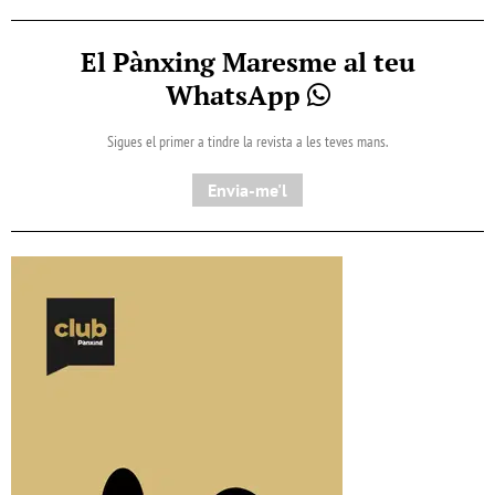
El Pànxing Maresme al teu
WhatsApp
Sigues el primer a tindre la revista a les teves mans.
Envia-me'l