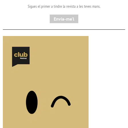
Sigues el primer a tindre la revista a les teves mans.
Envia-me'l