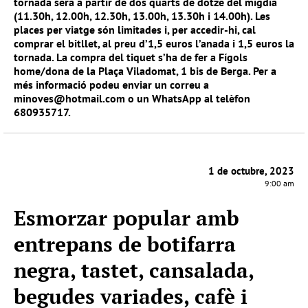
tornada serà a partir de dos quarts de dotze del migdia
(11.30h, 12.00h, 12.30h, 13.00h, 13.30h i 14.00h). Les
places per viatge són limitades i, per accedir-hi,
cal
comprar el bitllet, al preu d’1,5 euros l’anada i 1,5 euros la
tornada. La compra del tiquet s’ha de fer a Fígols
home/dona de la Plaça Viladomat, 1 bis de Berga. Per a
més informació podeu enviar un correu a
minoves@hotmail.com
o un WhatsApp al telèfon
680935717.
1 de octubre, 2023
9:00 am
Esmorzar popular amb
entrepans de botifarra
negra, tastet, cansalada,
begudes variades, cafè i