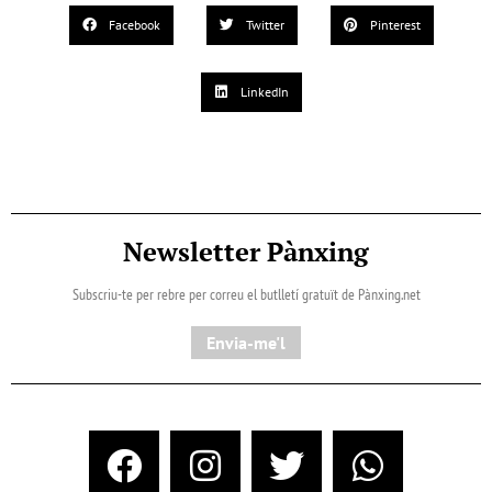
Facebook
Twitter
Pinterest
LinkedIn
Newsletter Pànxing
Subscriu-te per rebre per correu el butlletí gratuït de Pànxing.net​
Envia-me'l