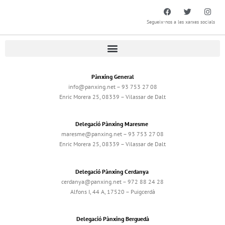
Segueix-nos a les xarxes socials
Pànxing General
info@panxing.net – 93 753 27 08
Enric Morera 25, 08339 – Vilassar de Dalt
Delegació Pànxing Maresme
maresme@panxing.net – 93 753 27 08
Enric Morera 25, 08339 – Vilassar de Dalt
Delegació Pànxing Cerdanya
cerdanya@panxing.net – 972 88 24 28
Alfons I, 44 A, 17520 – Puigcerdà
Delegació Pànxing Berguedà