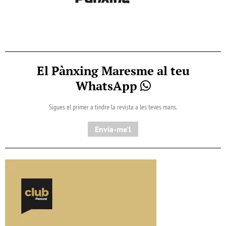
El Pànxing Maresme al teu
WhatsApp
Sigues el primer a tindre la revista a les teves mans.
Envia-me'l