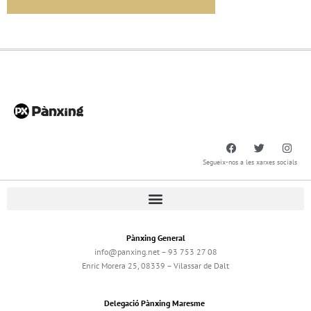
Segueix-nos a les xarxes socials
Pànxing General
info@panxing.net – 93 753 27 08
Enric Morera 25, 08339 – Vilassar de Dalt
Delegació Pànxing Maresme