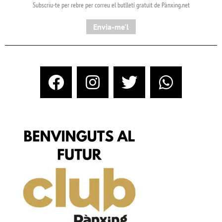
Subscriu-te per rebre per correu el butlletí gratuït de Pànxing.net​
Envia-me'l