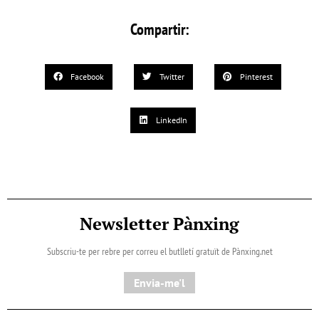
Compartir:
Facebook
Twitter
Pinterest
LinkedIn
Newsletter Pànxing
Subscriu-te per rebre per correu el butlletí gratuït de Pànxing.net​
Envia-me'l