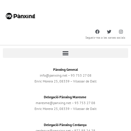
Segueix-nos a les xarxes socials
Pànxing General
info@panxing.net – 93 753 27 08
Enric Morera 25, 08339 – Vilassar de Dalt
Delegació Pànxing Maresme
maresme@panxing.net – 93 753 27 08
Enric Morera 25, 08339 – Vilassar de Dalt
Delegació Pànxing Cerdanya
cerdanya@panxing.net – 972 88 24 28