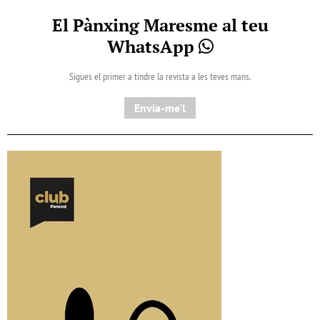
El Pànxing Maresme al teu
WhatsApp
Sigues el primer a tindre la revista a les teves mans.
Envia-me'l