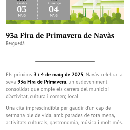
Dissabte
Diumenge
03
04
maig
maig
93a Fira de Primavera de Navàs
Berguedà
Els pròxims
3 i 4 de maig de 2025
, Navàs celebra la
seva
93a Fira de Primavera
, un esdeveniment
consolidat que omple els carrers del municipi
d’activitat, cultura i comerç local.
Una cita imprescindible per gaudir d’un cap de
setmana ple de vida, amb parades de tota mena,
activitats culturals, gastronomia, música i molt més.