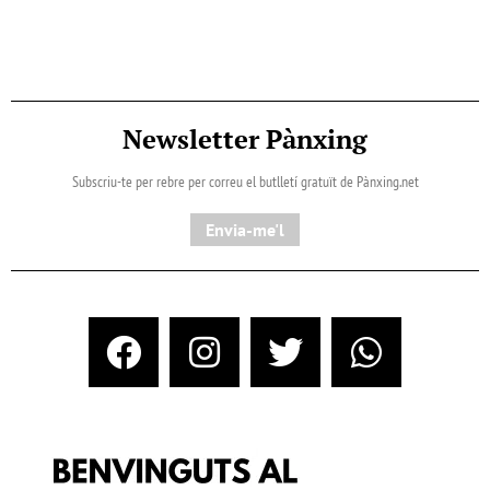
Newsletter Pànxing
Subscriu-te per rebre per correu el butlletí gratuït de Pànxing.net​
Envia-me'l