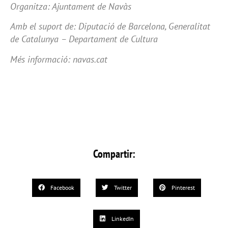
Organitza: Ajuntament de Navàs
Amb el suport de: Diputació de Barcelona, Generalitat
de Catalunya – Departament de Cultura
Més informació: navas.cat
Compartir:
Facebook
Twitter
Pinterest
LinkedIn