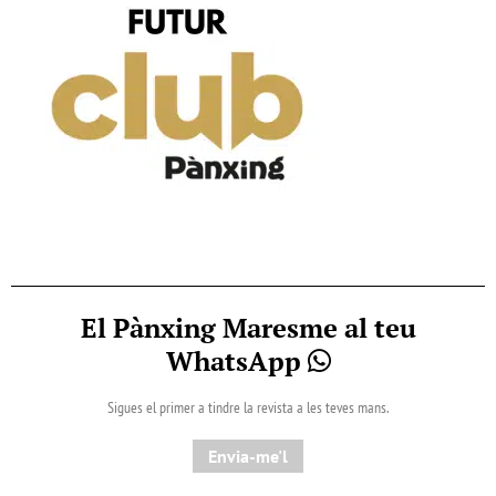
El Pànxing Maresme al teu
WhatsApp
Sigues el primer a tindre la revista a les teves mans.
Envia-me'l