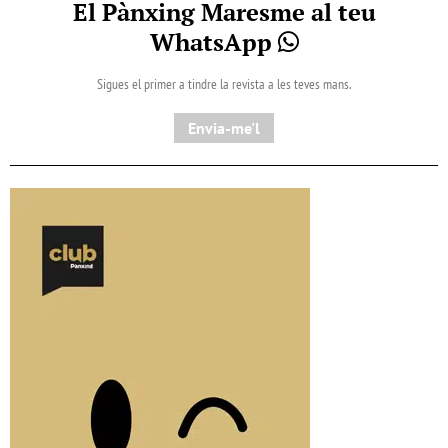
El Pànxing Maresme al teu
WhatsApp
Sigues el primer a tindre la revista a les teves mans.
Envia-me'l