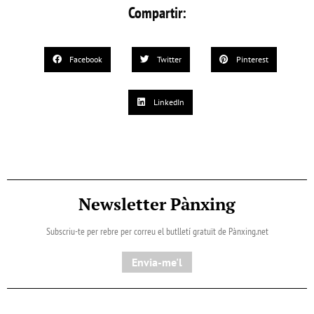
Compartir:
Facebook
Twitter
Pinterest
LinkedIn
Newsletter Pànxing
Subscriu-te per rebre per correu el butlletí gratuït de Pànxing.net​
Envia-me'l