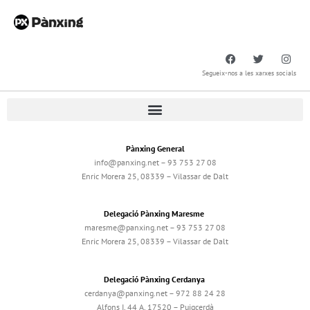
Segueix-nos a les xarxes socials
Pànxing General
info@panxing.net – 93 753 27 08
Enric Morera 25, 08339 – Vilassar de Dalt
Delegació Pànxing Maresme
maresme@panxing.net – 93 753 27 08
Enric Morera 25, 08339 – Vilassar de Dalt
Delegació Pànxing Cerdanya
cerdanya@panxing.net – 972 88 24 28
Alfons I, 44 A, 17520 – Puigcerdà