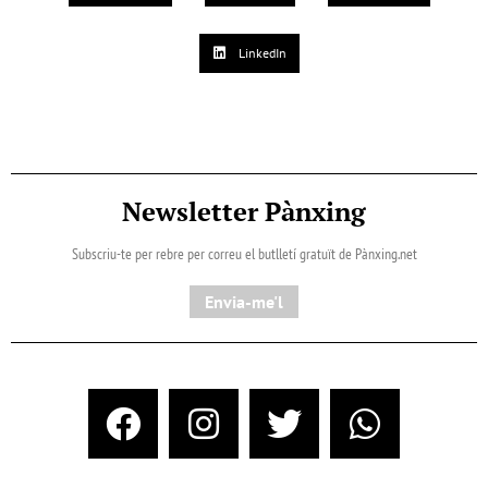
LinkedIn
Newsletter Pànxing
Subscriu-te per rebre per correu el butlletí gratuït de Pànxing.net​
Envia-me'l