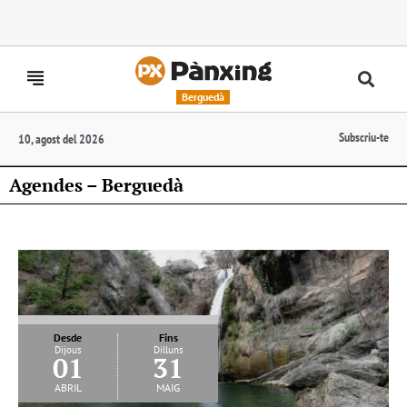
Berguedà
Subscriu-te
10, agost del 2026
Agendes – Berguedà
Desde
Fins
Dijous
Dilluns
01
31
abril
maig