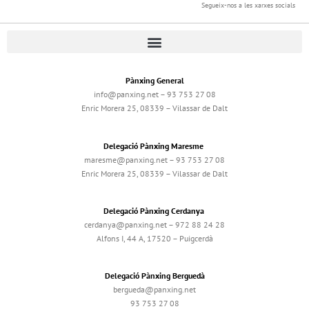
Segueix-nos a les xarxes socials
Pànxing General
info@panxing.net – 93 753 27 08
Enric Morera 25, 08339 – Vilassar de Dalt
Delegació Pànxing Maresme
maresme@panxing.net – 93 753 27 08
Enric Morera 25, 08339 – Vilassar de Dalt
Delegació Pànxing Cerdanya
cerdanya@panxing.net – 972 88 24 28
Alfons I, 44 A, 17520 – Puigcerdà
Delegació Pànxing Berguedà
bergueda@panxing.net
93 753 27 08