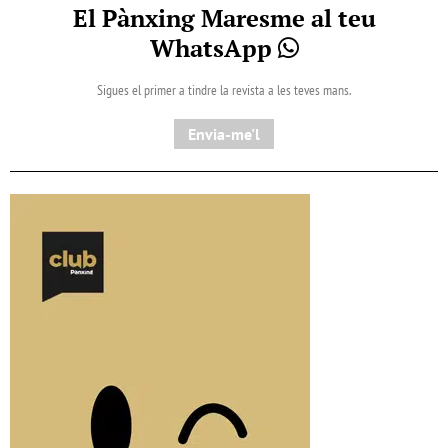
El Pànxing Maresme al teu
WhatsApp
Sigues el primer a tindre la revista a les teves mans.
Envia-me'l