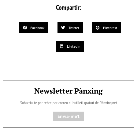
Compartir:
Facebook
Twitter
Pinterest
LinkedIn
Newsletter Pànxing
Subscriu-te per rebre per correu el butlletí gratuït de Pànxing.net​
Envia-me'l