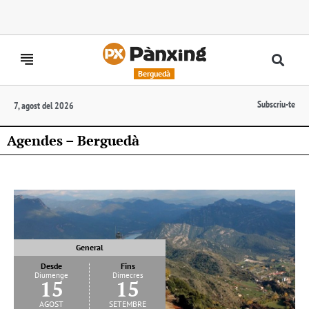
Berguedà
Subscriu-te
7, agost del 2026
Agendes – Berguedà
General
Desde
Fins
Diumenge
Dimecres
15
15
agost
setembre