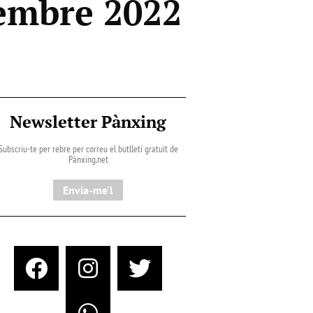
embre 2022
Newsletter Pànxing
Subscriu-te per rebre per correu el butlletí gratuït de
Pànxing.net​
Envia-me'l