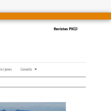
Revistes PX
s i joves
Consells