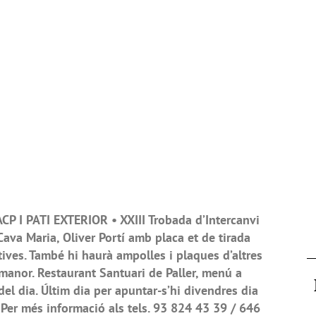
P I PATI EXTERIOR • XXIII Trobada d’Intercanvi
ava Maria, Oliver Portí amb placa et de tirada
ves. També hi haurà ampolles i plaques d’altres
rmanor. Restaurant Santuari de Paller, menú a
del dia. Últim dia per apuntar-s’hi divendres dia
. Per més informació als tels. 93 824 43 39 / 646