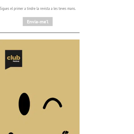
Sigues el primer a tindre la revista a les teves mans.
Envia-me'l