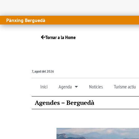
Pànxing Berguedà
Tornar a la Home
7, agost del 2026
Inici
Agenda
Notícies
Turisme actiu
Agendes – Berguedà