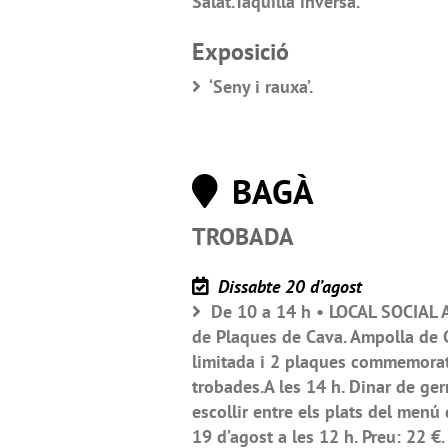
Salat.Taquilla inversa.
Exposició
‘Seny i rauxa’.
BAGÀ
TROBADA
Dissabte 20 d’agost
De 10 a 14 h • LOCAL SOCIAL AC
de Plaques de Cava. Ampolla de C
limitada i 2 plaques commemorati
trobades.A les 14 h. Dinar de ge
escollir entre els plats del menú 
19 d’agost a les 12 h. Preu: 22 €