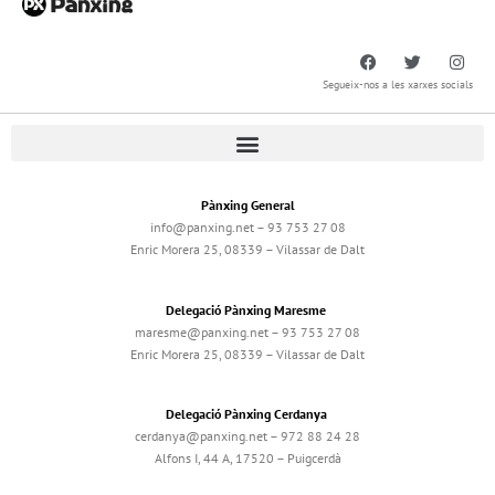
Segueix-nos a les xarxes socials
Pànxing General
info@panxing.net – 93 753 27 08
Enric Morera 25, 08339 – Vilassar de Dalt
Delegació Pànxing Maresme
maresme@panxing.net – 93 753 27 08
Enric Morera 25, 08339 – Vilassar de Dalt
Delegació Pànxing Cerdanya
cerdanya@panxing.net – 972 88 24 28
Alfons I, 44 A, 17520 – Puigcerdà