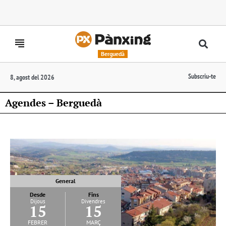
Berguedà
Subscriu-te
8, agost del 2026
Agendes – Berguedà
General
Desde
Fins
Dijous
Divendres
15
15
febrer
març