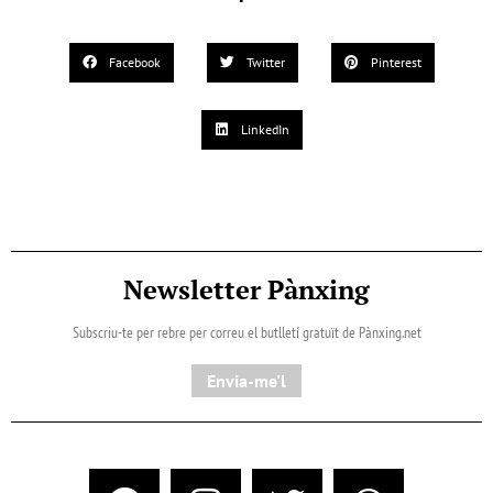
Facebook
Twitter
Pinterest
LinkedIn
Newsletter Pànxing
Subscriu-te per rebre per correu el butlletí gratuït de Pànxing.net​
Envia-me'l