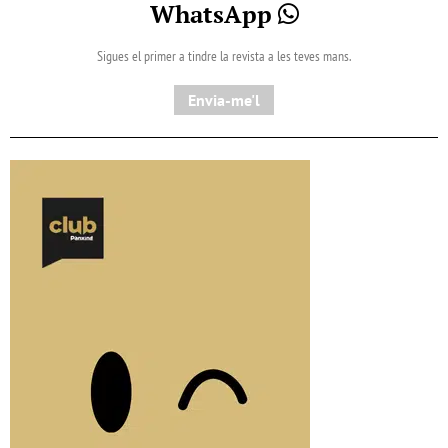
WhatsApp
Sigues el primer a tindre la revista a les teves mans.
Envia-me'l