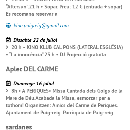
“Aftersun”.21 h • Sopar. Preu: 12 € (entrada + sopar)
Es recomana reservar a
kino.puigreig@gmail.com
Dissabte 22 de juliol
20 h • KINO KLUB CAL PONS (LATERAL ESGLÉSIA)
• “La innocència”.23 h • DJ Projecció gratuïta.
Aplec DEL CARME
Diumenge 16 juliol
8h • A PERIQUES• Missa Cantada dels Goigs de la
Mare de Déu.Acabada la Missa, esmorzar per a
tothom! Organitzen: Amics del Carme de Periques.
Ajuntament de Puig-reig. Parròquia de Puig-reig.
sardanes