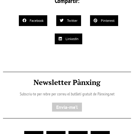
Compartir:
Facebook
Twitter
Pinterest
LinkedIn
Newsletter Pànxing
Subscriu-te per rebre per correu el butlletí gratuït de Pànxing.net​
Envia-me'l