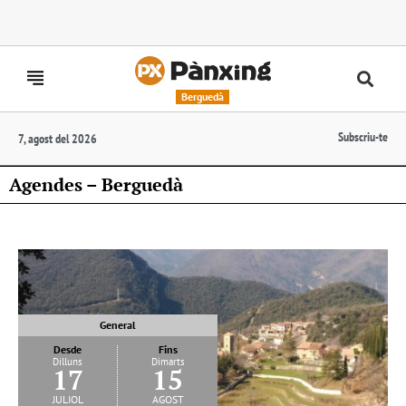
Berguedà
Subscriu-te
7, agost del 2026
Agendes – Berguedà
General
Desde
Fins
Dilluns
Dimarts
17
15
juliol
agost