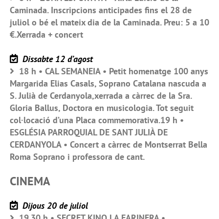
Caminada. Inscripcions anticipades fins el 28 de
juliol o bé el mateix dia de la Caminada. Preu: 5 a 10
€.Xerrada + concert
Dissabte 12 d’agost
18 h • CAL SEMANEIA • Petit homenatge 100 anys
Margarida Elias Casals, Soprano Catalana nascuda a
S. Julià de Cerdanyola,xerrada a càrrec de la Sra.
Gloria Ballus, Doctora en musicologia. Tot seguit
col·locació d’una Placa commemorativa.19 h •
ESGLÉSIA PARROQUIAL DE SANT JULIÀ DE
CERDANYOLA • Concert a càrrec de Montserrat Bella
Roma Soprano i professora de cant.
CINEMA
Dijous 20 de juliol
19.30 h • SECRET KINO LA FARINERA •