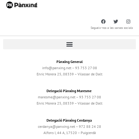
Segueix-nos a les xarxes socials
Pànxing General
info@panxing.net – 93 753 27 08
Enric Morera 25, 08339 – Vilassar de Dalt
Delegació Pànxing Maresme
maresme@panxing.net – 93 753 27 08
Enric Morera 25, 08339 – Vilassar de Dalt
Delegació Pànxing Cerdanya
cerdanya@panxing.net – 972 88 24 28
Alfons I, 44 A, 17520 – Puigcerdà