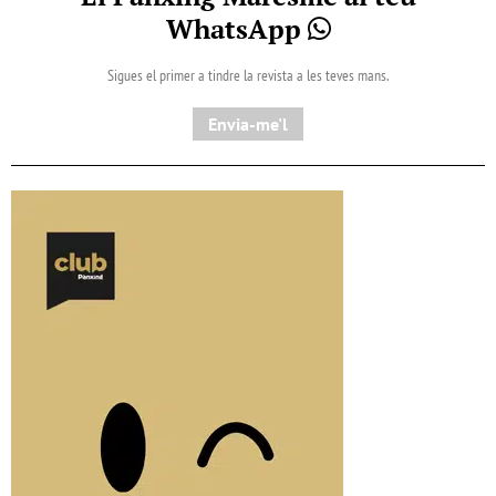
WhatsApp
Sigues el primer a tindre la revista a les teves mans.
Envia-me'l