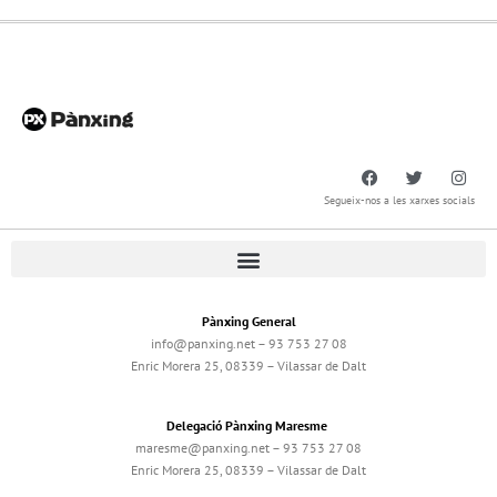
Segueix-nos a les xarxes socials
Pànxing General
info@panxing.net – 93 753 27 08
Enric Morera 25, 08339 – Vilassar de Dalt
Delegació Pànxing Maresme
maresme@panxing.net – 93 753 27 08
Enric Morera 25, 08339 – Vilassar de Dalt