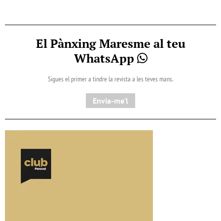
El Pànxing Maresme al teu
WhatsApp
Sigues el primer a tindre la revista a les teves mans.
Envia-me'l