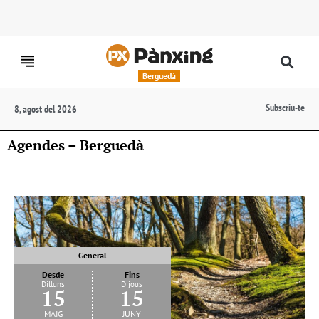
Berguedà
Subscriu-te
8, agost del 2026
Agendes – Berguedà
General
Desde
Fins
Dilluns
Dijous
15
15
maig
juny