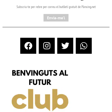
Subscriu-te per rebre per correu el butlletí gratuït de Pànxing.net​
Envia-me'l