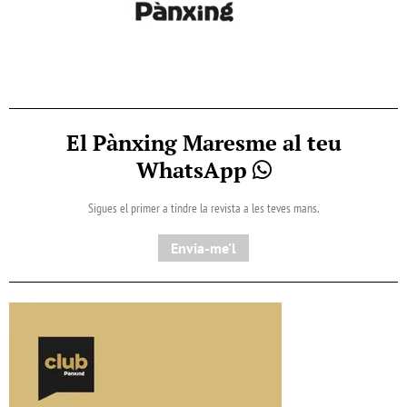
El Pànxing Maresme al teu
WhatsApp
Sigues el primer a tindre la revista a les teves mans.
Envia-me'l