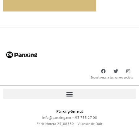
Segueix-nos a les xarxes socials
Pànxing General
info@panxing.net – 93 753 27 08
Enric Morera 25, 08339 – Vilassar de Dalt