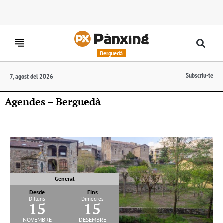
Berguedà
Subscriu-te
7, agost del 2026
Agendes – Berguedà
General
Desde
Fins
Dilluns
Dimecres
15
15
novembre
desembre