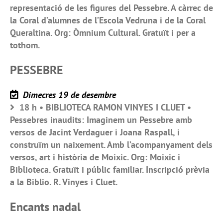
representació de les figures del Pessebre. A càrrec de
la Coral d’alumnes de l’Escola Vedruna i de la Coral
Queraltina. Org: Òmnium Cultural. Gratuït i per a
tothom.
PESSEBRE
Dimecres 19 de desembre
18 h • BIBLIOTECA RAMON VINYES I CLUET •
Pessebres inaudits: Imaginem un Pessebre amb
versos de Jacint Verdaguer i Joana Raspall, i
construïm un naixement. Amb l’acompanyament dels
versos, art i història de Moixic. Org: Moixic i
Biblioteca. Gratuït i públic familiar. Inscripció prèvia
a la Biblio. R. Vinyes i Cluet.
Encants nadal