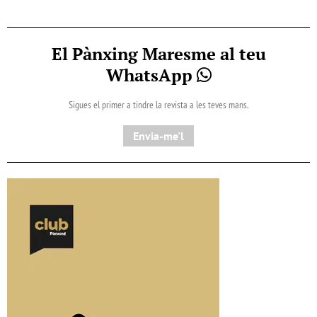
El Pànxing Maresme al teu
WhatsApp
Sigues el primer a tindre la revista a les teves mans.
Envia-me'l