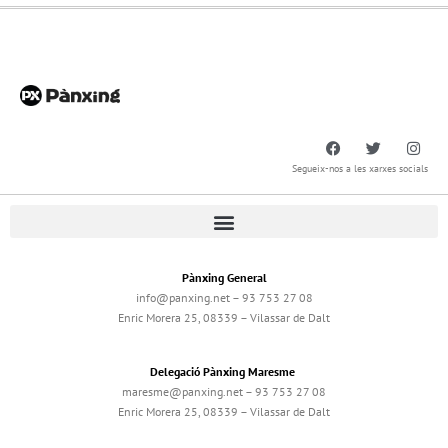
Segueix-nos a les xarxes socials
Pànxing General
info@panxing.net – 93 753 27 08
Enric Morera 25, 08339 – Vilassar de Dalt
Delegació Pànxing Maresme
maresme@panxing.net – 93 753 27 08
Enric Morera 25, 08339 – Vilassar de Dalt