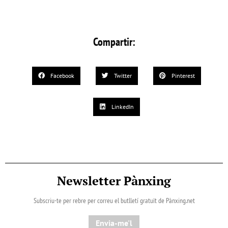
Compartir:
Facebook
Twitter
Pinterest
LinkedIn
Newsletter Pànxing
Subscriu-te per rebre per correu el butlletí gratuït de Pànxing.net​
Envia-me'l