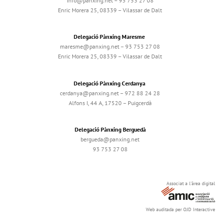
info@panxing.net – 93 753 27 08
Enric Morera 25, 08339 – Vilassar de Dalt
Delegació Pànxing Maresme
maresme@panxing.net – 93 753 27 08
Enric Morera 25, 08339 – Vilassar de Dalt
Delegació Pànxing Cerdanya
cerdanya@panxing.net – 972 88 24 28
Alfons I, 44 A, 17520 – Puigcerdà
Delegació Pànxing Berguedà
bergueda@panxing.net
93 753 27 08
Associat a l'àrea digital
Web auditada per OJD Interactive