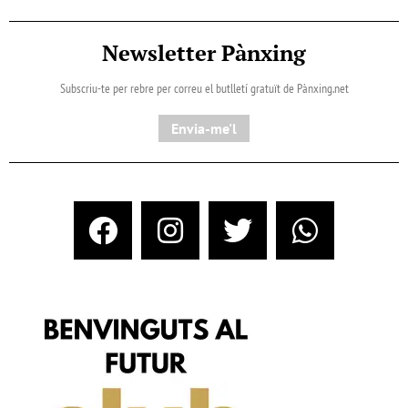
Newsletter Pànxing
Subscriu-te per rebre per correu el butlletí gratuït de Pànxing.net​
Envia-me'l