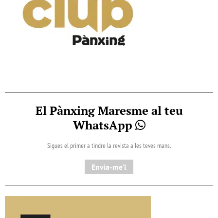
El Pànxing Maresme al teu
WhatsApp
Sigues el primer a tindre la revista a les teves mans.
Envia-me'l