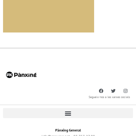
Segueix-nos a les xarxes socials
Pànxing General