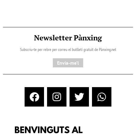
Newsletter Pànxing
Subscriu-te per rebre per correu el butlletí gratuït de Pànxing.net​
Envia-me'l