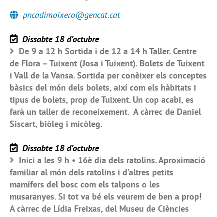
pncadimoixero@gencat.cat
Dissabte 18 d’octubre
De 9 a 12 h Sortida i de 12 a 14 h Taller. Centre
de Flora – Tuixent (Josa i Tuixent). Bolets de Tuixent
i Vall de la Vansa. Sortida per conèixer els conceptes
bàsics del món dels bolets, així com els hàbitats i
tipus de bolets, prop de Tuixent. Un cop acabi, es
farà un taller de reconeixement. A càrrec de Daniel
Siscart, biòleg i micòleg.
Dissabte 18 d’octubre
Inici a les 9 h • 16è dia dels ratolins. Aproximació
familiar al món dels ratolins i d’altres petits
mamífers del bosc com els talpons o les
musaranyes. Si tot va bé els veurem de ben a prop!
A càrrec de Lídia Freixas, del Museu de Ciències