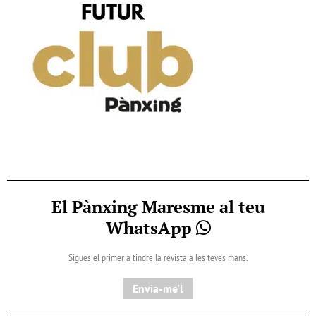
El Pànxing Maresme al teu
WhatsApp
Sigues el primer a tindre la revista a les teves mans.
Envia-me'l