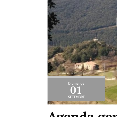
Diumenge
01
setembre
Agenda gen