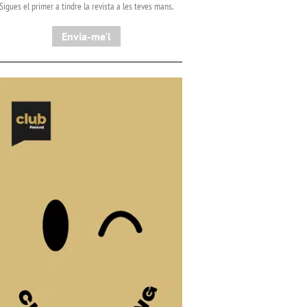
Sigues el primer a tindre la revista a les teves mans.
Envia-me'l