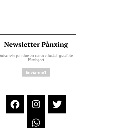
Newsletter Pànxing
Subscriu-te per rebre per correu el butlletí gratuït de
Pànxing.net​
Envia-me'l