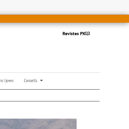
Revistes PX
s i joves
Consells