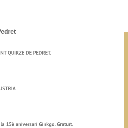
Pedret
ANT QUIRZE DE PEDRET.
DÚSTRIA.
a 15è aniversari Ginkgo. Gratuït.