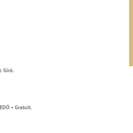
c Giró.
EDÓ • Gratuït.