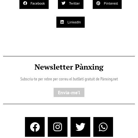
Facebook
Twitter
Pinterest
LinkedIn
Newsletter Pànxing
Subscriu-te per rebre per correu el butlletí gratuït de Pànxing.net​
Envia-me'l