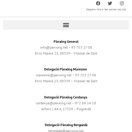
Segueix-nos a les xarxes socials
Pànxing General
info@panxing.net – 93 753 27 08
Enric Morera 25, 08339 – Vilassar de Dalt
Delegació Pànxing Maresme
maresme@panxing.net – 93 753 27 08
Enric Morera 25, 08339 – Vilassar de Dalt
Delegació Pànxing Cerdanya
cerdanya@panxing.net – 972 88 24 28
Alfons I, 44 A, 17520 – Puigcerdà
Delegació Pànxing Berguedà
bergueda@panxing.net