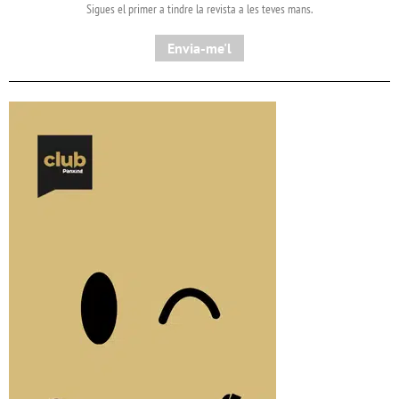
Sigues el primer a tindre la revista a les teves mans.
Envia-me'l