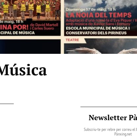
 Música
Newsletter P
Subscriu-te per rebre per correu el b
Pànxing.net​