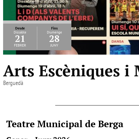
Desde
Fins
Dissabte
Diumenge
21
28
febrer
juny
Arts Escèniques i
Berguedà
Teatre Municipal de Berga