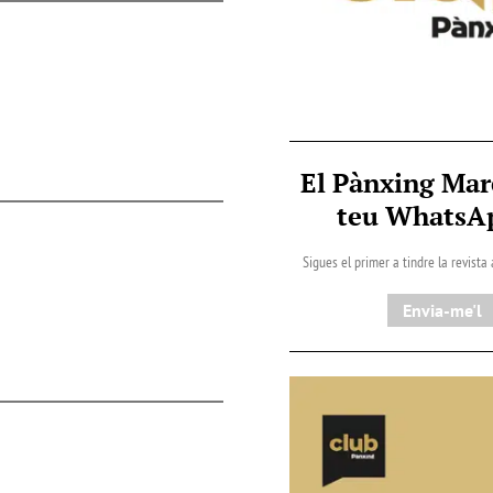
El Pànxing Mar
teu Whats
Sigues el primer a tindre la revista
Envia-me'l