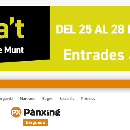
erguedà
Maresme
Bages
Solsonès
Pirineus
Berguedà