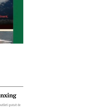
ànxing
utlletí gratuït de