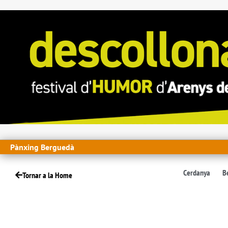
Pànxing Berguedà
Cerdanya
B
Tornar a la Home