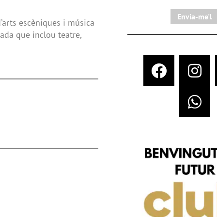
Envia-me'l
’arts escèniques i música
ada que inclou teatre,