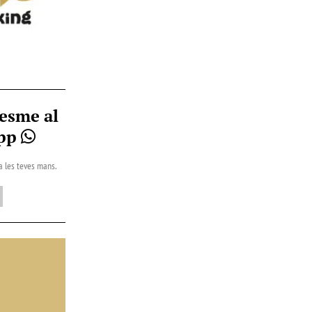
esme al
App
 a les teves mans.