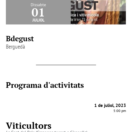
Dissabte
01
juliol
Bdegust
Berguedà
Programa d'activitats
1 de juliol, 2023
5:00 pm
Viticultors