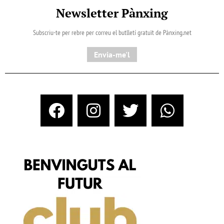
Newsletter Pànxing
Subscriu-te per rebre per correu el butlletí gratuït de Pànxing.net​
Envia-me'l