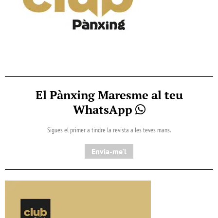
El Pànxing Maresme al teu
WhatsApp
Sigues el primer a tindre la revista a les teves mans.
Envia-me'l