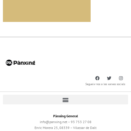
Segueix-nos a les xarxes socials
Pànxing General
info@panxing.net – 93 753 27 08
Enric Morera 25, 08339 – Vilassar de Dalt