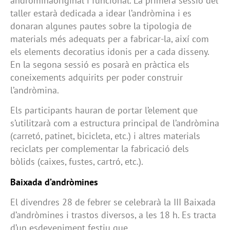
andròminaoriginal i funcional. La primera sessió del
taller estarà dedicada a idear l’andròmina i es
donaran algunes pautes sobre la tipologia de
materials més adequats per a fabricar-la, així com
els elements decoratius idonis per a cada disseny.
En la segona sessió es posarà en pràctica els
coneixements adquirits per poder construir
l’andròmina.
Els participants hauran de portar l’element que
s’utilitzarà com a estructura principal de l’andròmina
(carretó, patinet, bicicleta, etc.) i altres materials
reciclats per complementar la fabricació dels
bòlids (caixes, fustes, cartró, etc.).
Baixada d’andròmines
El divendres 28 de febrer se celebrarà la III Baixada
d’andròmines i trastos diversos, a les 18 h. Es tracta
d’un esdeveniment festiu que