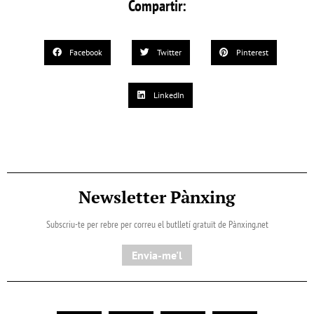
Compartir:
Facebook
Twitter
Pinterest
LinkedIn
Newsletter Pànxing
Subscriu-te per rebre per correu el butlletí gratuït de Pànxing.net​
Envia-me'l