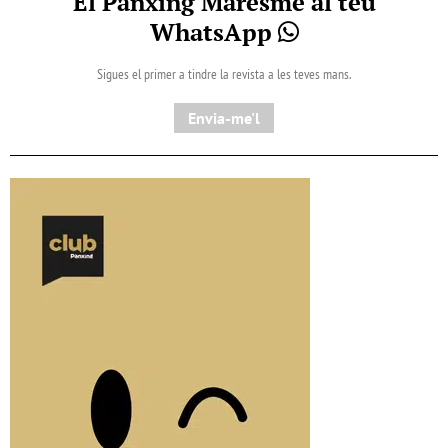
El Pànxing Maresme al teu
WhatsApp
Sigues el primer a tindre la revista a les teves mans.
Envia-me'l