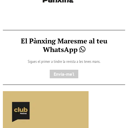
El Pànxing Maresme al teu
WhatsApp
Sigues el primer a tindre la revista a les teves mans.
Envia-me'l