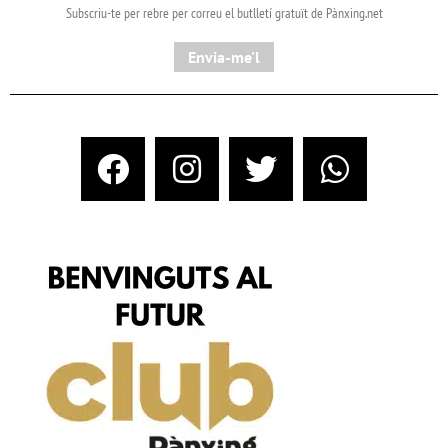
Subscriu-te per rebre per correu el butlletí gratuït de Pànxing.net​
Envia-me'l