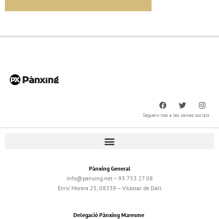
Segueix-nos a les xarxes socials
Pànxing General
info@panxing.net – 93 753 27 08
Enric Morera 25, 08339 – Vilassar de Dalt
Delegació Pànxing Maresme