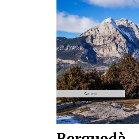
General
Berguedà –