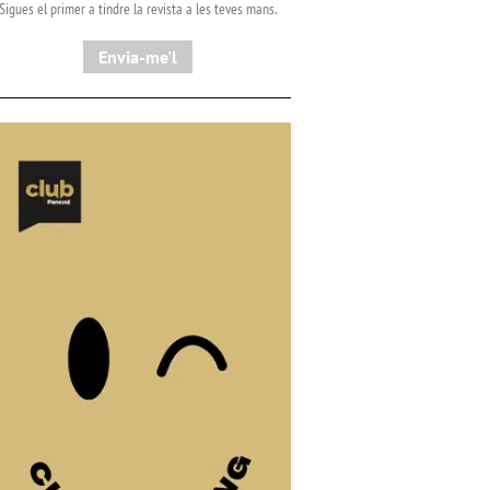
Sigues el primer a tindre la revista a les teves mans.
Envia-me'l