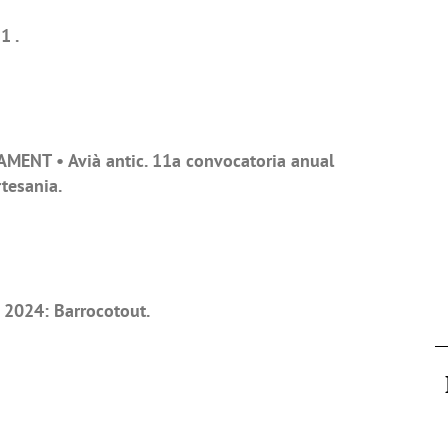
1 .
MENT • Avià antic. 11a convocatoria anual
rtesania.
2024: Barrocotout.