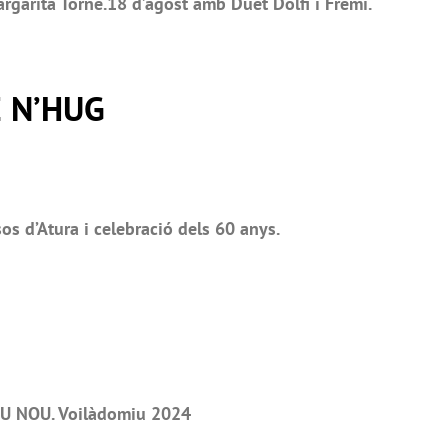
rgarita Torné.18 d’agost amb Duet Dolfi i Fremí.
 N’HUG
 d’Atura i celebració dels 60 anys.
U NOU. Voilàdomiu 2024