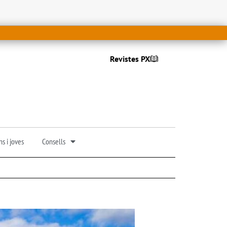
Revistes PX
s i joves
Consells