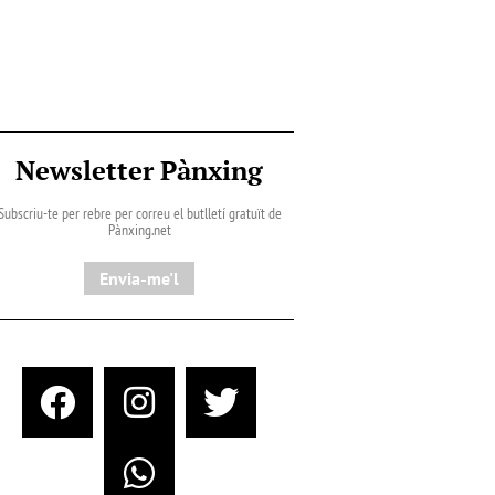
Newsletter Pànxing
Subscriu-te per rebre per correu el butlletí gratuït de
Pànxing.net​
Envia-me'l