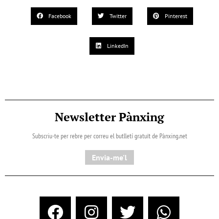
Facebook
Twitter
Pinterest
LinkedIn
Newsletter Pànxing
Subscriu-te per rebre per correu el butlletí gratuït de Pànxing.net​
Envia-me'l