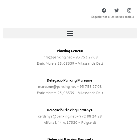
Segueix-nos a les xarxes socials
Pànxing General
info@panxing.net – 93 753 27 08
Enric Morera 25, 08339 – Vilassar de Dalt
Delegació Pànxing Maresme
maresme@panxing.net – 93 753 27 08
Enric Morera 25, 08339 – Vilassar de Dalt
Delegació Pànxing Cerdanya
cerdanya@panxing.net – 972 88 24 28
Alfons I, 44 A, 17520 – Puigcerdà
Delegació Pànxing Berguedà