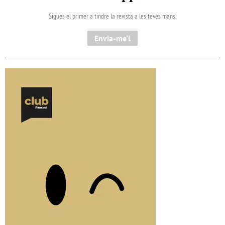
Sigues el primer a tindre la revista a les teves mans.
Envia-me'l