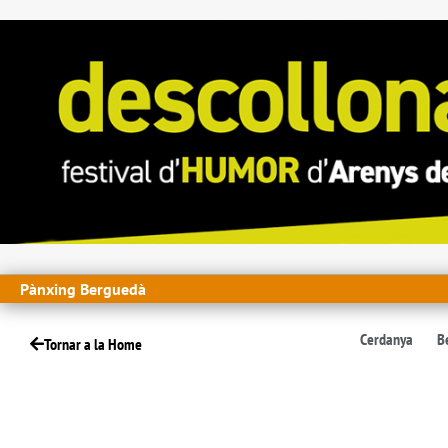
Pànxing Berguedà
Cerdanya
B
Tornar a la Home