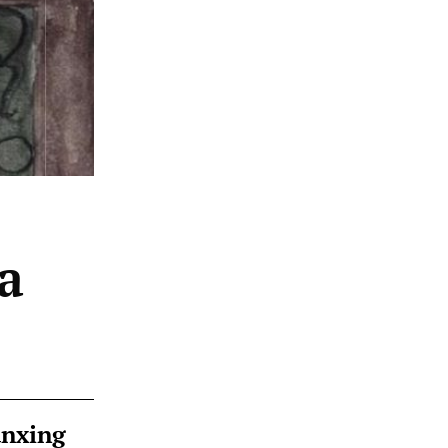
ga
ànxing