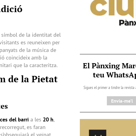
adició
símbol de la identitat del
 visitants es reuneixen per
ompanyats de la música de
ció coincideix amb la
El Pànxing Mar
tari que la caracteritza.
teu Whats
 de la Pietat
Sigues el primer a tindre la revista
Envia-me'l
tes
aces del barri
a les
20 h
,
 recorregut, es faran
s’obsequiarà el veïnat