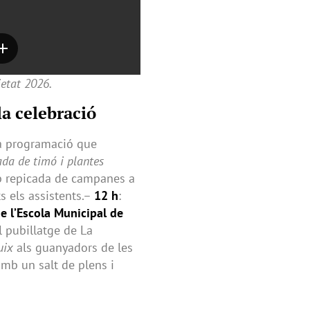
ietat 2026.
la celebració
na programació que
da de timó i plantes
repicada de campanes a
s els assistents.–
12 h
:
e l’Escola Municipal de
l pubillatge de La
uix
als guanyadors de les
mb un salt de plens i