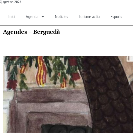
7, agost del 2026
Inici
Agenda
Notícies
Turisme actiu
Esports
Agendes – Berguedà