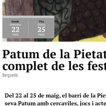
Desde
Fins
Divendres
Dilluns
22
25
maig
maig
Patum de la Pieta
complet de les fes
Berguedà
Del 22 al 25 de maig, el barri de la Pie
seva Patum amb cercaviles, jocs i acte