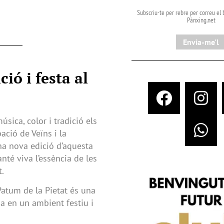
Subscriu-te per rebre per correu el b
Pànxing.net​
Envia-me'l
ió i festa al
sica, color i tradició els
pació de Veïns i la
na nova edició d’aquesta
té viva l’essència de les
t.
Patum de la Pietat és una
a en un ambient festiu i