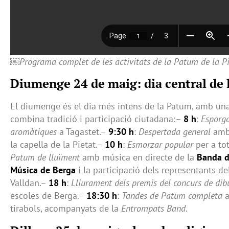
￼
Programa complet de les activitats de la Patum de la P
Diumenge 24 de maig: dia central de 
El diumenge és el dia més intens de la Patum, amb u
combina tradició i participació ciutadana:–
8 h
:
Esporga
aromàtiques
a Tagastet.–
9:30 h
:
Despertada general
amb 
la capella de la Pietat.–
10 h
:
Esmorzar popular
per a tot
Patum de lluïment
amb música en directe de la
Banda d
Música de Berga
i la participació dels representants de
Valldan.–
18 h
:
Lliurament dels premis del concurs de dib
escoles de Berga.–
18:30 h
:
Tandes de Patum completa
a
tirabols, acompanyats de la
Entrompats Band
.