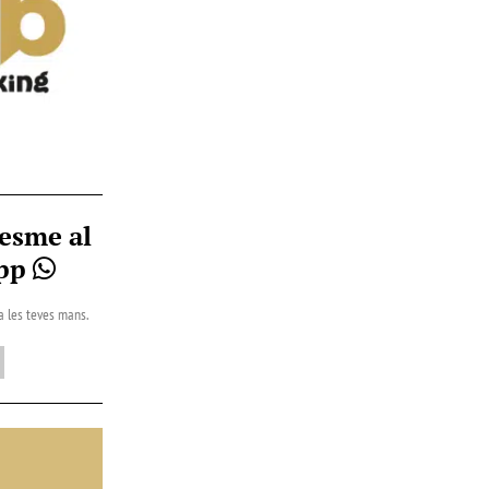
esme al
App
 a les teves mans.