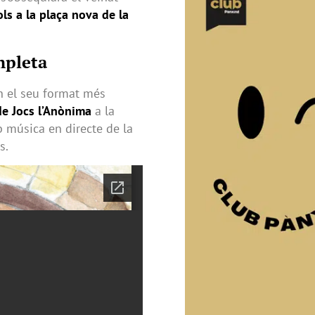
ols a la plaça nova de la
mpleta
en el seu format més
de Jocs l’Anònima
a la
música en directe de la
s.