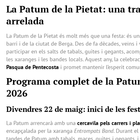
La Patum de la Pietat: una tr
arrelada
La Patum de la Pietat és molt més que una festa: és un 
barri i de la ciutat de Berga. Des de fa dècades, veïns i
participar en els salts de tabals, guites i gegants, ac
les xaranges i les bandes locals. Aquest any, la celebra
Pasqua de Pentecosta
i promet mantenir l’esperit comuni
Programa complet de la Patum
2026
Divendres 22 de maig: inici de les fes
La Patum arrencarà amb una
cercavila pels carrers i pl
encapçalada per la xaranga
Entrompats Band
. Durant el
tandes de Patum amb tabals, maces, guites i gegants, i 