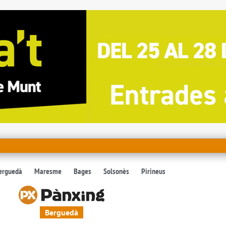
erguedà
Maresme
Bages
Solsonès
Pirineus
Berguedà