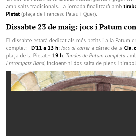
amb salts tradicionals. La jornada finalitzarà amb
tirab
Pietat
(plaça de Francesc Palau i Quer).
Dissabte 23 de maig: jocs i Patum co
El dissabte estarà dedicat als més petits i a la Patum 
complet:–
D’11 a 13 h
:
Jocs al carrer
a càrrec de la
Cia. 
plaça de la Pietat.–
19 h
:
Tandes de Patum completa
amb 
Entrompats Band
, incloent-hi dos salts de plens i tirabol