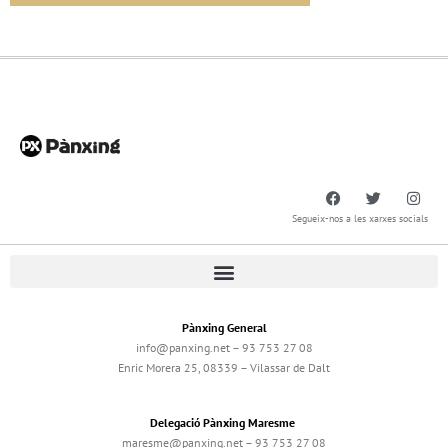
Segueix-nos a les xarxes socials
Pànxing General
info@panxing.net – 93 753 27 08
Enric Morera 25, 08339 – Vilassar de Dalt
Delegació Pànxing Maresme
maresme@panxing.net – 93 753 27 08