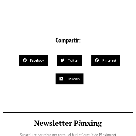
Compartir:
Facebook
Twitter
Pinterest
LinkedIn
Newsletter Pànxing
Subscriu-te per rebre per correu el butlletí gratuït de Pànxing.net​