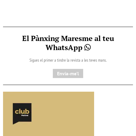
El Pànxing Maresme al teu
WhatsApp
Sigues el primer a tindre la revista a les teves mans.
Envia-me'l