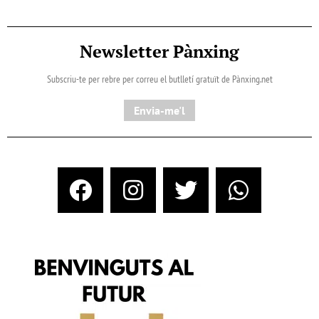
Newsletter Pànxing
Subscriu-te per rebre per correu el butlletí gratuït de Pànxing.net​
Envia-me'l