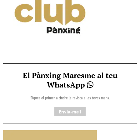
El Pànxing Maresme al teu
WhatsApp
Sigues el primer a tindre la revista a les teves mans.
Envia-me'l