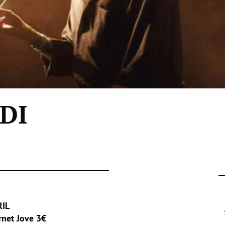
DI
RIL
rnet Jove 3€