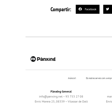
Compartir:
Facebook
Anúncia’t
Els nostres serveis com a emp
Pànxing General
info@panxing.net – 93 753 27 08
mar
Enric Morera 25, 08339 – Vilassar de Dalt
Enri