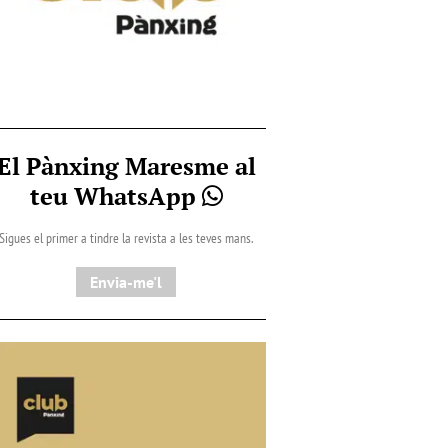
El Pànxing Maresme al
teu WhatsApp
Sigues el primer a tindre la revista a les teves mans.
Envia-me'l