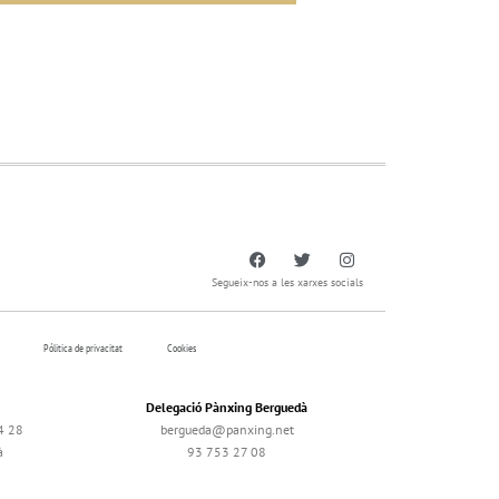
Segueix-nos a les xarxes socials
Pólitica de privacitat
Cookies
Delegació Pànxing Berguedà
4 28
bergueda@panxing.net
à
93 753 27 08