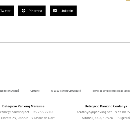
Twitter
Pinterest
LinkedIn
resa de comunicació
Contacte
© 2020 Pànxing Comunicacó
Termes de servei i condicions de venda
Delegació Pànxing Maresme
Delegació Pànxing Cerdanya
esme@panxing.net – 93 753 27 08
cerdanya@panxing.net – 972 88 2
c Morera 25, 08339 – Vilassar de Dalt
Alfons I, 44 A, 17520 – Puigcerd