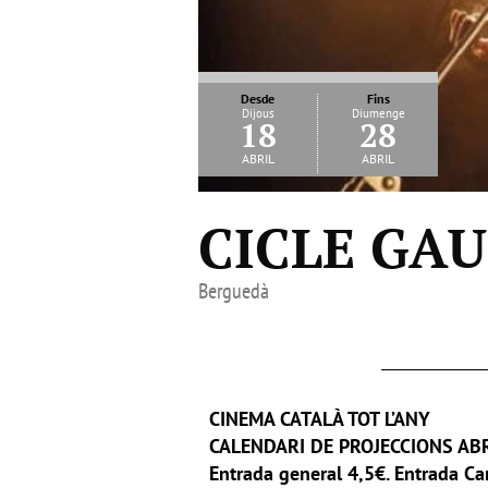
Desde
Fins
Dijous
Diumenge
18
28
abril
abril
CICLE GAU
Berguedà
CINEMA CATALÀ TOT L’ANY
CALENDARI DE PROJECCIONS AB
Entrada general 4,5€. Entrada Ca