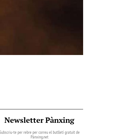
Newsletter Pànxing
Subscriu-te per rebre per correu el butlletí gratuït de
Pànxing.net​