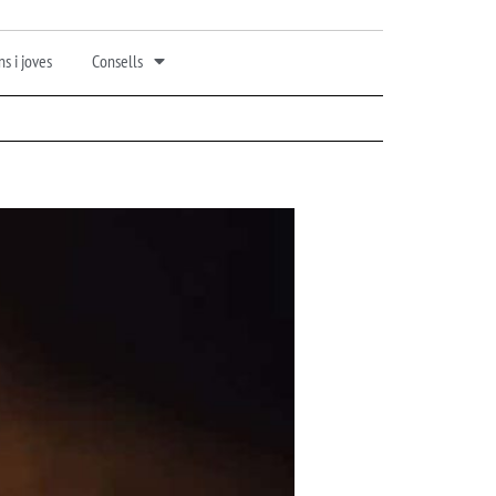
s i joves
Consells