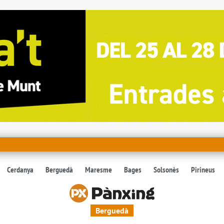
Cerdanya
Berguedà
Maresme
Bages
Solsonès
Pirineus
Berguedà