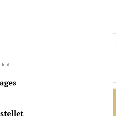
llent.
Bages
stellet