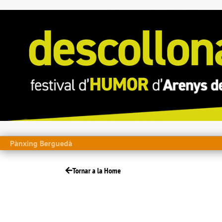
Pànxing Berguedà
Tornar a la Home