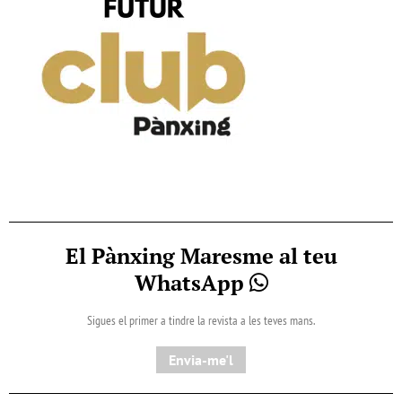
El Pànxing Maresme al teu
WhatsApp
Sigues el primer a tindre la revista a les teves mans.
Envia-me'l