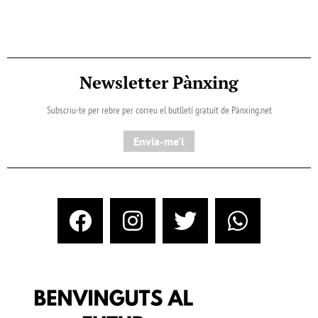
Newsletter Pànxing
Subscriu-te per rebre per correu el butlletí gratuït de Pànxing.net​
Envia-me'l