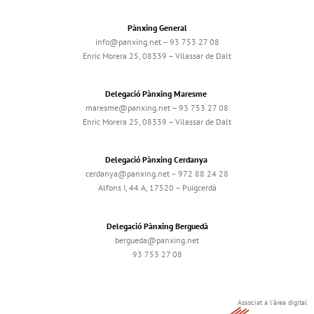
Pànxing General
info@panxing.net – 93 753 27 08
Enric Morera 25, 08339 – Vilassar de Dalt
Delegació Pànxing Maresme
maresme@panxing.net – 93 753 27 08
Enric Morera 25, 08339 – Vilassar de Dalt
Delegació Pànxing Cerdanya
cerdanya@panxing.net – 972 88 24 28
Alfons I, 44 A, 17520 – Puigcerdà
Delegació Pànxing Berguedà
bergueda@panxing.net
93 753 27 08
Associat a l'àrea digital