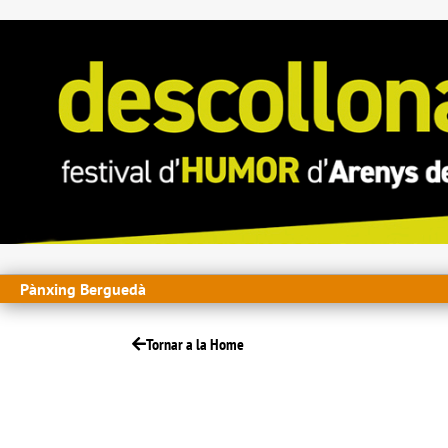
Pànxing Berguedà
Tornar a la Home