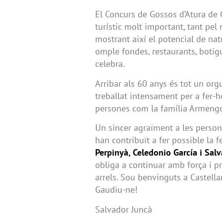
El Concurs de Gossos d’Atura de
turístic molt important, tant pe
mostrant així el potencial de nat
omple fondes, restaurants, botig
celebra.
Arribar als 60 anys és tot un orgu
treballat intensament per a fer-h
persones com la família Armengo
Un sincer agraïment a les person
han contribuït a fer possible la 
Perpinyà, Celedonio García i Salv
obliga a continuar amb força i p
arrels. Sou benvinguts a Castella
Gaudiu-ne!
Salvador Juncà