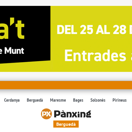
Cerdanya
Berguedà
Maresme
Bages
Solsonès
Pirineus
Berguedà