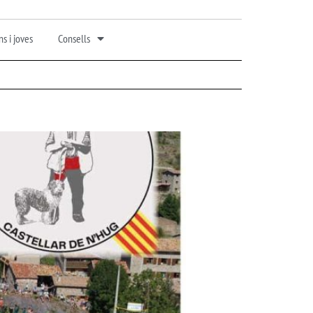
s i joves
Consells