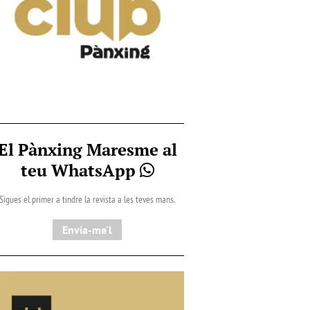
El Pànxing Maresme al
teu WhatsApp
Sigues el primer a tindre la revista a les teves mans.
Envia-me'l