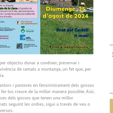
per objectiu donar a conèixer, preservar i
ervivència de ramats a muntanya, un fet que, per
ix.
astors i pastores en l’ensinistrament dels gossos
i fer-los creure de la millor manera possible. Així,
aces dels gossos que tenen una millor
ats seguint les ordres, sigui a través de veu o
iversos.