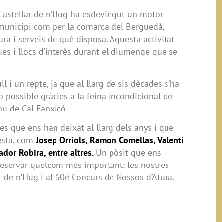
 Castellar de n’Hug ha esdevingut un motor
l municipi com per la comarca del Berguedà,
ura i serveis de què disposa. Aquesta activitat
ues i llocs d’interès durant el diumenge que se
ll i un repte, ja que al llarg de sis dècades s’ha
o possible gràcies a la feina incondicional de
u de Cal Fanxicó.
es que ens han deixat al llarg dels anys i que
festa, com
Josep Orriols, Ramon Comellas, Valentí
ador Robira, entre altres.
Un pòsit que ens
reservar quelcom més important: les nostres
r de n’Hug i al 60è Concurs de Gossos d’Atura.