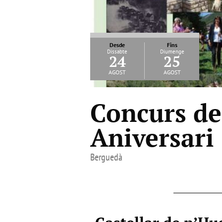
Desde
Fins
Dissabte
Diumenge
24
25
agost
agost
Concurs de
Aniversari
Berguedà