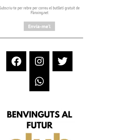
Subscriu-te per rebre per correu el butlletí gratuït de
Pànxing.net​
Envia-me'l