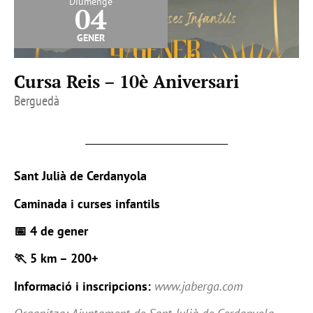
Diumenge
04
gener
Cursa Reis – 10è Aniversari
Berguedà
Sant Julià de Cerdanyola
Caminada i curses infantils
📅 4 de gener
🏃 5 km – 200+
Informació i inscripcions:
www.jaberga.com