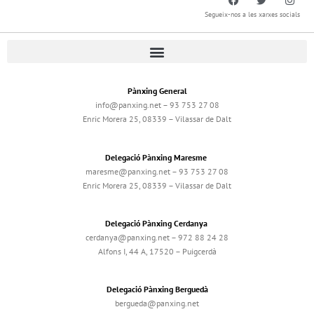
Segueix-nos a les xarxes socials
Pànxing General
info@panxing.net – 93 753 27 08
Enric Morera 25, 08339 – Vilassar de Dalt
Delegació Pànxing Maresme
maresme@panxing.net – 93 753 27 08
Enric Morera 25, 08339 – Vilassar de Dalt
Delegació Pànxing Cerdanya
cerdanya@panxing.net – 972 88 24 28
Alfons I, 44 A, 17520 – Puigcerdà
Delegació Pànxing Berguedà
bergueda@panxing.net