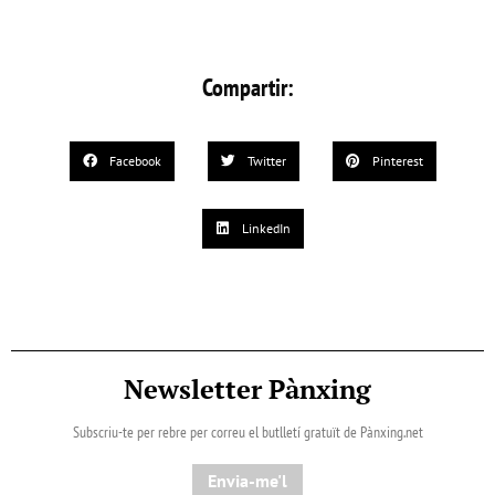
Compartir:
Facebook
Twitter
Pinterest
LinkedIn
Newsletter Pànxing
Subscriu-te per rebre per correu el butlletí gratuït de Pànxing.net​
Envia-me'l