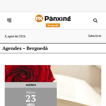
Berguedà
Subscriu-te
8, agost del 2026
Agendes – Berguedà
AGENDA
Dijous
23
abril