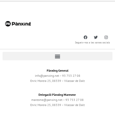
Segueix-nos a les xarxes socials
Pànxing General
info@panxing.net – 93 753 27 08
Enric Morera 25, 08339 – Vilassar de Dalt
Delegació Pànxing Maresme
maresme@panxing.net – 93 753 27 08
Enric Morera 25, 08339 – Vilassar de Dalt