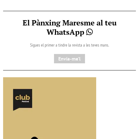
El Pànxing Maresme al teu
WhatsApp
Sigues el primer a tindre la revista a les teves mans.
Envia-me'l