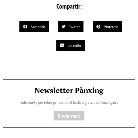
Compartir:
Facebook
Twitter
Pinterest
LinkedIn
Newsletter Pànxing
Subscriu-te per rebre per correu el butlletí gratuït de Pànxing.net​
Envia-me'l