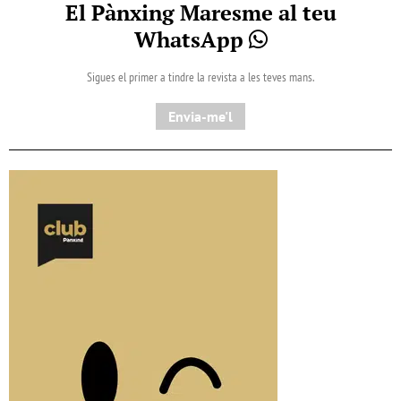
El Pànxing Maresme al teu
WhatsApp
Sigues el primer a tindre la revista a les teves mans.
Envia-me'l