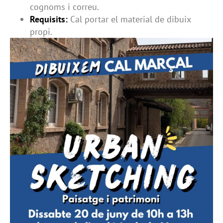
cognoms i correu.
Requisits:
Cal portar el material de dibuix
propi.