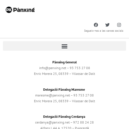
Segueix-nos a les xarxes socials
Pànxing General
info@panxing.net – 93 753 27 08
Enric Morera 25, 08339 – Vilassar de Dalt
Delegació Pànxing Maresme
maresme@panxing.net – 93 753 27 08
Enric Morera 25, 08339 – Vilassar de Dalt
Delegació Pànxing Cerdanya
cerdanya@panxing.net – 972 88 24 28
Alfons I, 44 A, 17520 – Puigcerdà