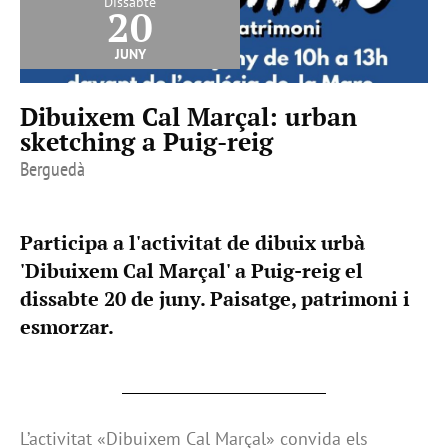
Dissabte
20
juny
Dibuixem Cal Marçal: urban
sketching a Puig-reig
Berguedà
Participa a l'activitat de dibuix urbà
'Dibuixem Cal Marçal' a Puig-reig el
dissabte 20 de juny. Paisatge, patrimoni i
esmorzar.
L’activitat «Dibuixem Cal Marçal» convida els