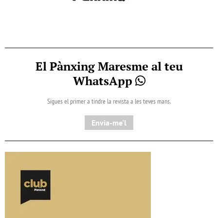
El Pànxing Maresme al teu
WhatsApp
Sigues el primer a tindre la revista a les teves mans.
Envia-me'l