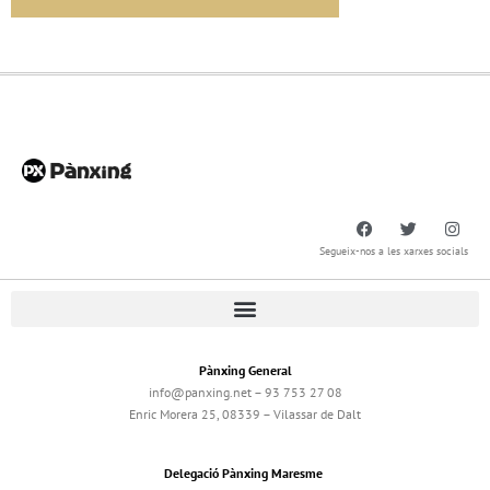
Segueix-nos a les xarxes socials
Pànxing General
info@panxing.net – 93 753 27 08
Enric Morera 25, 08339 – Vilassar de Dalt
Delegació Pànxing Maresme