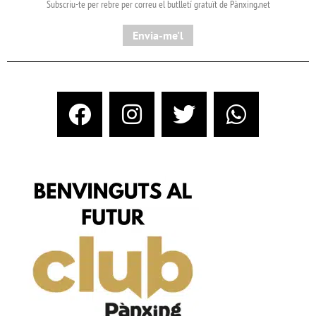
Subscriu-te per rebre per correu el butlletí gratuït de Pànxing.net​
Envia-me'l