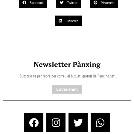
Facebook
Twitter
Pinterest
LinkedIn
Newsletter Pànxing
Subscriu-te per rebre per correu el butlletí gratuït de Pànxing.net​
Envia-me'l