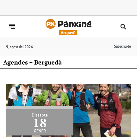
Berguedà
Subscriu-te
9, agost del 2026
Agendes – Berguedà
Dissabte
18
gener