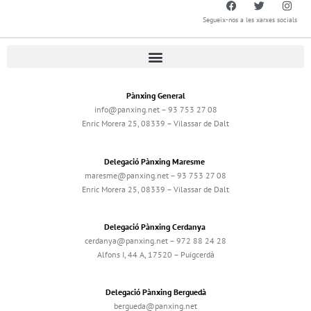
Segueix-nos a les xarxes socials
Pànxing General
info@panxing.net – 93 753 27 08
Enric Morera 25, 08339 – Vilassar de Dalt
Delegació Pànxing Maresme
maresme@panxing.net – 93 753 27 08
Enric Morera 25, 08339 – Vilassar de Dalt
Delegació Pànxing Cerdanya
cerdanya@panxing.net – 972 88 24 28
Alfons I, 44 A, 17520 – Puigcerdà
Delegació Pànxing Berguedà
bergueda@panxing.net