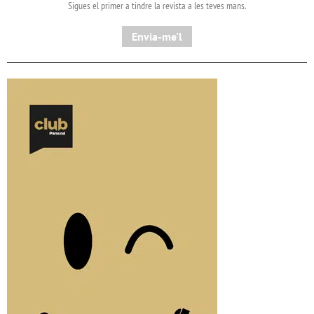
Sigues el primer a tindre la revista a les teves mans.
Envia-me'l