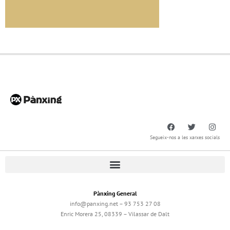
Segueix-nos a les xarxes socials
Pànxing General
info@panxing.net – 93 753 27 08
Enric Morera 25, 08339 – Vilassar de Dalt