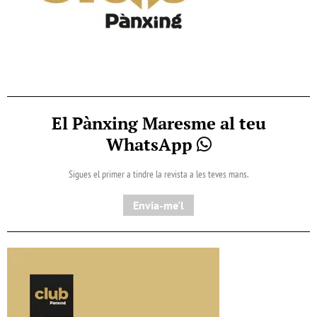
El Pànxing Maresme al teu
WhatsApp
Sigues el primer a tindre la revista a les teves mans.
Envia-me'l