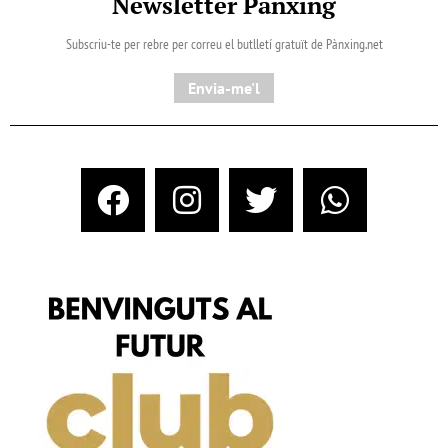
Newsletter Pànxing
Subscriu-te per rebre per correu el butlletí gratuït de Pànxing.net​
Envia-me'l