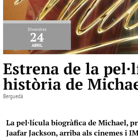
Divendres
24
abril
Estrena de la pel·
història de Micha
Berguedà
La pel·lícula biogràfica de Michael, 
Jaafar Jackson, arriba als cinemes i 