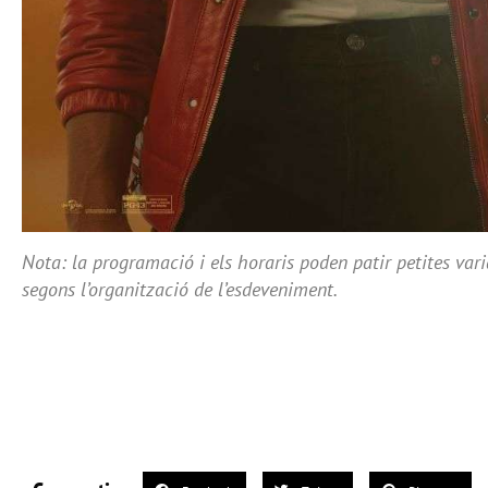
Nota: la programació i els horaris poden patir petites var
segons l’organització de l’esdeveniment.