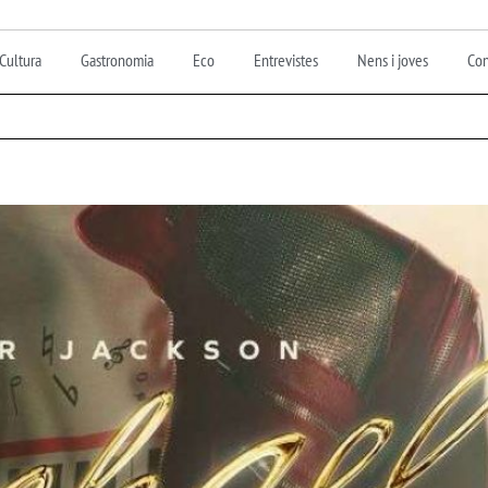
Cultura
Gastronomia
Eco
Entrevistes
Nens i joves
Con