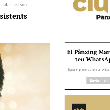
 Jaafar Jackson.
sistents
El Pànxing Mar
teu Whats
Sigues el primer a tindre la revista
Envia-me'l