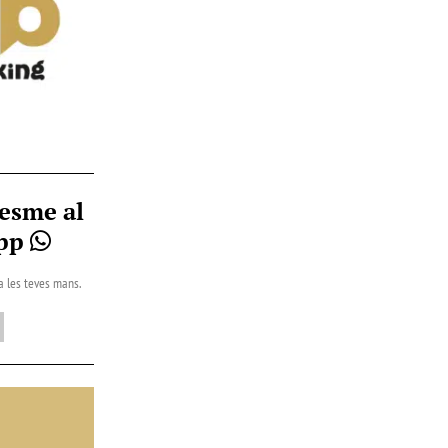
esme al
App
 a les teves mans.