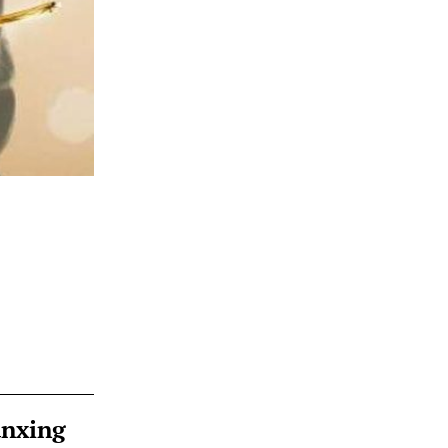
ànxing