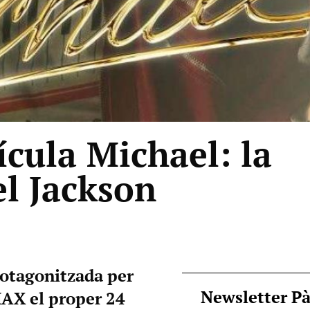
lícula Michael: la
el Jackson
protagonitzada per
Newsletter P
IMAX el proper 24