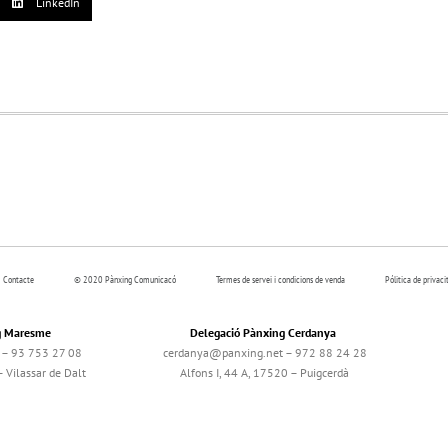
LinkedIn
Contacte
© 2020 Pànxing Comunicacó
Termes de servei i condicions de venda
Pólitica de privaci
g Maresme
Delegació Pànxing Cerdanya
– 93 753 27 08
cerdanya@panxing.net – 972 88 24 28
 Vilassar de Dalt
Alfons I, 44 A, 17520 – Puigcerdà