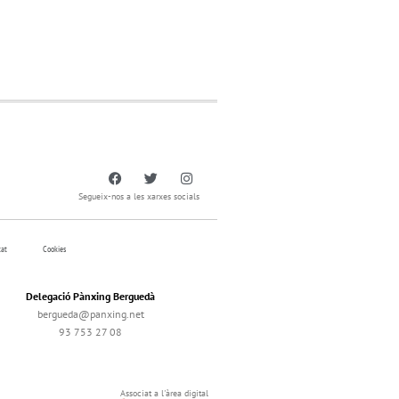
Segueix-nos a les xarxes socials
tat
Cookies
Delegació Pànxing Berguedà
bergueda@panxing.net
93 753 27 08
Associat a l'àrea digital