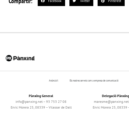
Compartir:
Facebook
Twitter
Pinterest
Anúncia’t
Els nostres serveis com a empresa de comunicació
Pànxing General
Delegació Pànxin
info@panxing.net – 93 753 27 08
maresme@panxing.net 
Enric Morera 25, 08339 – Vilassar de Dalt
Enric Morera 25, 08339 –