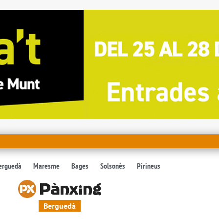
erguedà
Maresme
Bages
Solsonès
Pirineus
Berguedà