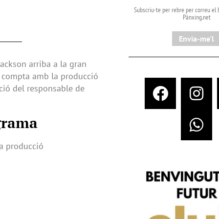
Subscriu-te per rebre per correu el b
Pànxing.net​
Envia-me'l
Jackson arriba a la gran
n i compta amb la producció
cció del responsable de
ograma
ta producció