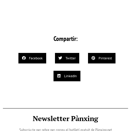
Compartir:
Facebook
Twitter
Pinterest
LinkedIn
Newsletter Pànxing
Subscriu-te per rebre per correu el butlletí gratuït de Pànxing.net​