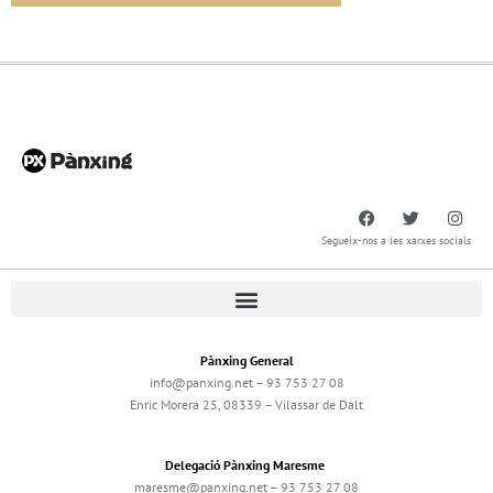
Segueix-nos a les xarxes socials
Pànxing General
info@panxing.net – 93 753 27 08
Enric Morera 25, 08339 – Vilassar de Dalt
Delegació Pànxing Maresme
maresme@panxing.net – 93 753 27 08