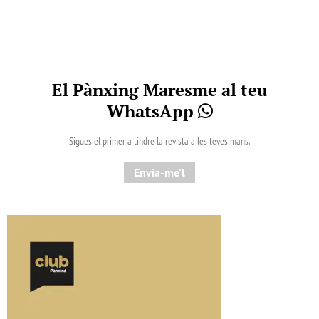
El Pànxing Maresme al teu
WhatsApp
Sigues el primer a tindre la revista a les teves mans.
Envia-me'l